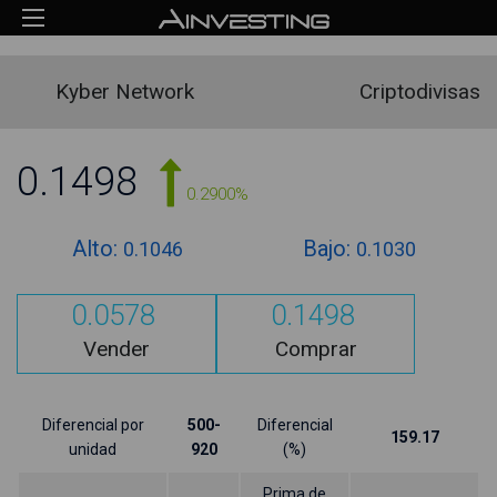
Kyber Network
Criptodivisas
0.1498
0.2900%
Alto:
Bajo:
0.1046
0.1030
0.0578
0.1498
Vender
Comprar
Diferencial por
500-
Diferencial
159.17
unidad
920
(%)
Prima de