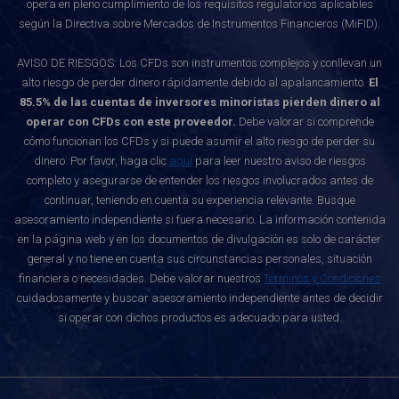
opera en pleno cumplimiento de los requisitos regulatorios aplicables
según la Directiva sobre Mercados de Instrumentos Financieros (MiFID).
AVISO DE RIESGOS: Los CFDs son instrumentos complejos y conllevan un
alto riesgo de perder dinero rápidamente debido al apalancamiento.
El
85.5% de las cuentas de inversores minoristas pierden dinero al
operar con CFDs con este proveedor.
Debe valorar si comprende
cómo funcionan los CFDs y si puede asumir el alto riesgo de perder su
dinero. Por favor, haga clic
aquí
para leer nuestro aviso de riesgos
completo y asegurarse de entender los riesgos involucrados antes de
continuar, teniendo en cuenta su experiencia relevante. Busque
asesoramiento independiente si fuera necesario. La información contenida
en la página web y en los documentos de divulgación es solo de carácter
general y no tiene en cuenta sus circunstancias personales, situación
financiera o necesidades. Debe valorar nuestros
Términos y Condiciones
cuidadosamente y buscar asesoramiento independiente antes de decidir
si operar con dichos productos es adecuado para usted.