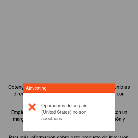
Obtenga acceso a los bonos más populares disponibles
Ainvesting
directamente en nuestra plataforma para operar con
CFDs.
Operadores de su país
(United States) no son
Empiece a operar con CFDs en
Kyber Network
con un
aceptados.
margen de mantenimiento mínimo, mejor ejecución y
apalancamiento de hasta 1:200.
Para más información sobre este producto de inversión,