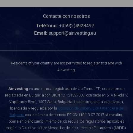
Contacte con nosotros
Teléfono:
+359(2)4928497
Email:
support@ainvesting.eu
Residents of your country are not permitted to register to trade with
Ainvesting.
Ainvesting
es una marca registrada de Up Trend LTD, una empresa
registrada en Bulgaria con UIC/PIC 121527003, con sede en 51A Nikola Y.
Vaptsarov Blvd., 1407 Sofía, Bulgaria. La empresa está autorizada,
licenciada y regulada por la
Comisión de Supervisión Financiera de
Bulgaria
con el número de licencia РГ-03-110/13.07.2017. Ainvesting
opera en pleno cumplimiento de los requisitos regulatorios aplicables
según la Directiva sobre Mercados de Instrumentos Financieros (MiFID).