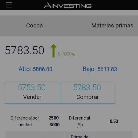
Cocoa
Materias primas
5783.50
0.7800%
Alto:
Bajo:
5886.00
5611.83
5753.50
5783.50
Vender
Comprar
Diferencial por
2500-
Diferencial
0.53
unidad
3000
(%)
Prima de