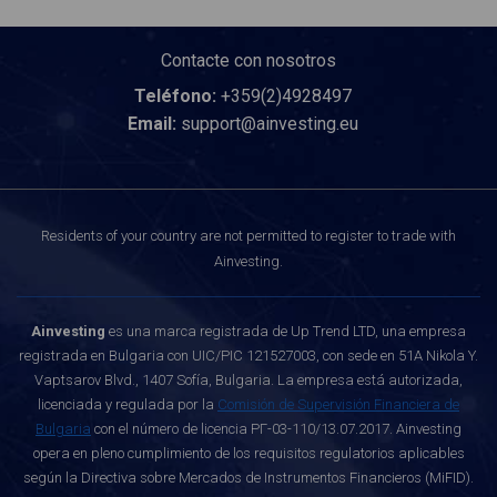
Contacte con nosotros
Teléfono:
+359(2)4928497
Email:
support@ainvesting.eu
Residents of your country are not permitted to register to trade with
Ainvesting.
Ainvesting
es una marca registrada de Up Trend LTD, una empresa
registrada en Bulgaria con UIC/PIC 121527003, con sede en 51A Nikola Y.
Vaptsarov Blvd., 1407 Sofía, Bulgaria. La empresa está autorizada,
licenciada y regulada por la
Comisión de Supervisión Financiera de
Bulgaria
con el número de licencia РГ-03-110/13.07.2017. Ainvesting
opera en pleno cumplimiento de los requisitos regulatorios aplicables
según la Directiva sobre Mercados de Instrumentos Financieros (MiFID).