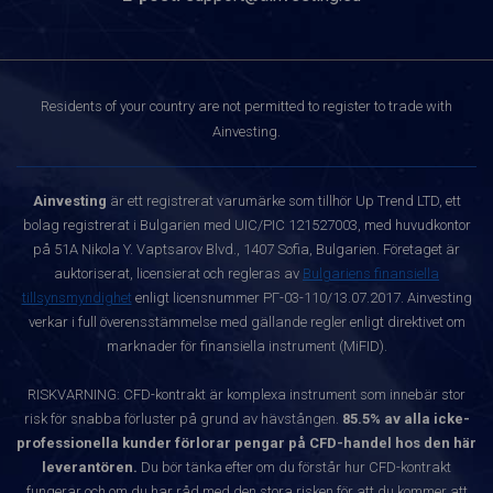
Residents of your country are not permitted to register to trade with
Ainvesting.
Ainvesting
är ett registrerat varumärke som tillhör Up Trend LTD, ett
bolag registrerat i Bulgarien med UIC/PIC 121527003, med huvudkontor
på 51A Nikola Y. Vaptsarov Blvd., 1407 Sofia, Bulgarien. Företaget är
auktoriserat, licensierat och regleras av
Bulgariens finansiella
tillsynsmyndighet
enligt licensnummer РГ-03-110/13.07.2017. Ainvesting
verkar i full överensstämmelse med gällande regler enligt direktivet om
marknader för finansiella instrument (MiFID).
RISKVARNING: CFD-kontrakt är komplexa instrument som innebär stor
risk för snabba förluster på grund av hävstången.
85.5% av alla icke-
professionella kunder förlorar pengar på CFD-handel hos den här
leverantören.
Du bör tänka efter om du förstår hur CFD-kontrakt
fungerar och om du har råd med den stora risken för att du kommer att