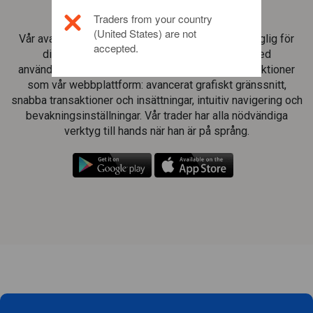
Trading-app för surfplatta
Traders from your country
(United States) are not
Vår avancerade tradingplattform finns även tillgänglig för
accepted.
dina surfplattor. Plattformen har utformats med
användbarhet i åtanke och är fylld med samma funktioner
som vår webbplattform: avancerat grafiskt gränssnitt,
snabba transaktioner och insättningar, intuitiv navigering och
bevakningsinställningar. Vår trader har alla nödvändiga
verktyg till hands när han är på språng.