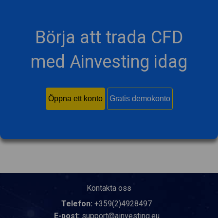
Börja att trada CFD
med Ainvesting idag
Öppna ett konto
Gratis demokonto
Kontakta oss
Telefon:
+359(2)4928497
E-post:
support@ainvesting.eu