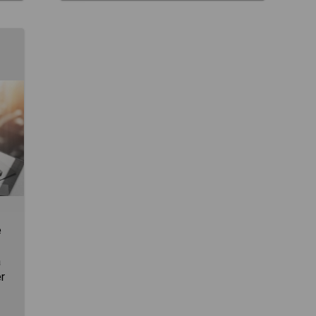
e
a
er