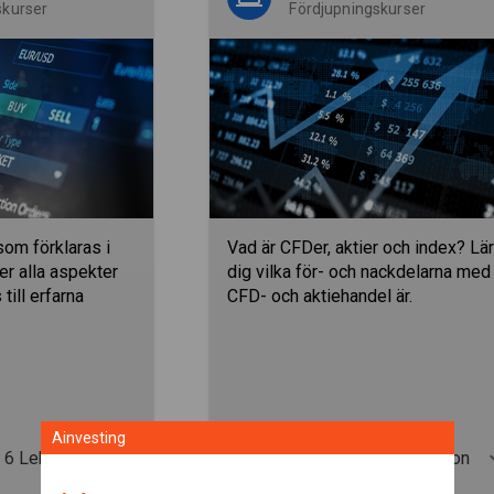
skurser
Fördjupningskurser
om förklaras i
Vad är CFDer, aktier och index? Lä
er alla aspekter
dig vilka för- och nackdelarna med
till erfarna
CFD- och aktiehandel är.
Ainvesting
6 Lektioner
1 Lektion