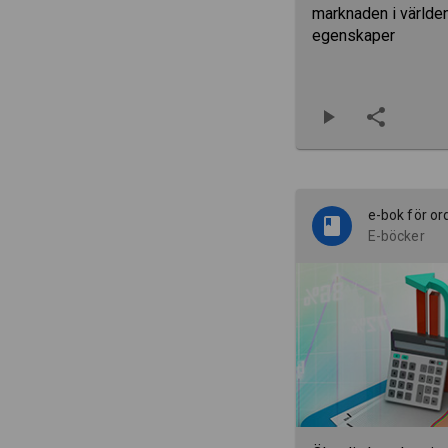
marknaden i världe
egenskaper
e-bok för ord
E-böcker