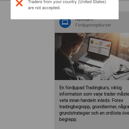
Traders from your country (United States)
are not accepted.
Nybörjare
Fördjupningskurser
En fördjupad Tradingkurs, viktig
information som varje trader måst
veta innan handeln inleds: Forex
tradingbegrepp, grundtermer, någr
grundstrategier och en ordlista öv
begrepp.