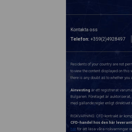
Kontakta oss
Telefon:
+359(2)4928497
Residents of your country are not perm
to view the content displayed on this 
there is any doubt as to whether you a
Ainvesting
är ett registrerat varum
Bulgarien. Företaget är auktoriserat,
med gällande regler enligt direktivet
RISKVARNING: CFD-kontrakt är kompl
CFD-handel hos den här leverant
här
för att läsa våra riskvarningar o