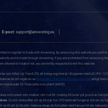
E-post:
support@ainvesting.eu
itted to register to trade with Ainvesting.
By accessing this website you confirm 
website and to trade through Ainvesting. If you are prohibited from accessing the 
re allowed to trade or not, you are kindly requested to exit this website.
ärke som tillhör Up Trend LTD, ett bolag registrerat i Bulgarien med UIC/PIC 12
 licensierat och regleras av
Bulgariens finansiella tillsynsmyndighet
enligt licen
 om marknader för finansiella instrument (MiFID).
exa instrument som innebär stor risk för snabba förluster på grund av hävst
ören.
Du bör tänka efter om du förstår hur CFD-kontrakt fungerar och om du har
ch se till att du förstår riskerna innan du fortsätter med hänsyn till din releva