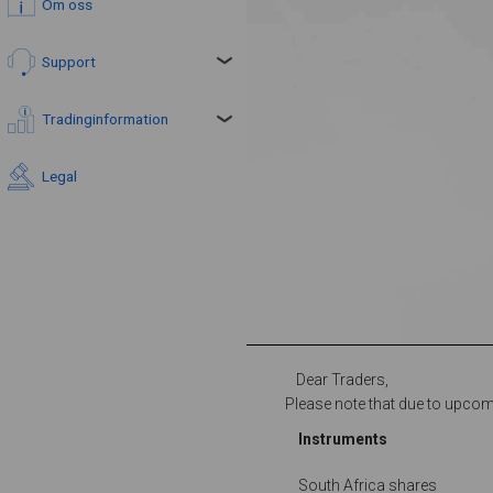
Om oss
Support
Tradinginformation
Legal
Dear Traders,
Please note that due to upcomin
Instruments
South Africa shares