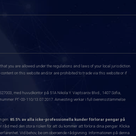
that you are allowed under the regulations and laws of your local jurisdiction
content on this website and/or are prohibited to trade via this website or if
1527003, med huvudkontor på 51A Nikola Y. Vaptsarov Blvd., 1407 Sofia,
snummer РГ-03-110/13.07.2017. Ainvesting verkar i full överensstämmelse
ången.
85.5% av alla icke-professionella kunder förlorar pengar på
 råd med den stora risken för att du kommer att förlora dina pengar. Klicka
nta erfarenhet. Vid behov, be om oberoende rådgivning. Informationen på denna