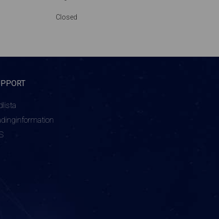
Closed
UPPORT
dlista
adinginformation
S