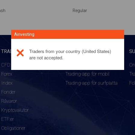
ash
Regular
Ainvesting
Traders from your country (United States)
TRADINGPRODUKTER
PLATTFORMAR
S
are not accepted.
CFD:er
WebTrader
Or
Forex
Trading-app för mobil
Tr
Index
Trading-app för surfplatta
Fo
Fonder
Råvaror
Kryptovalutor
ETF:er
Obligationer