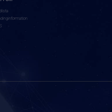
dlista
adinginformation
S