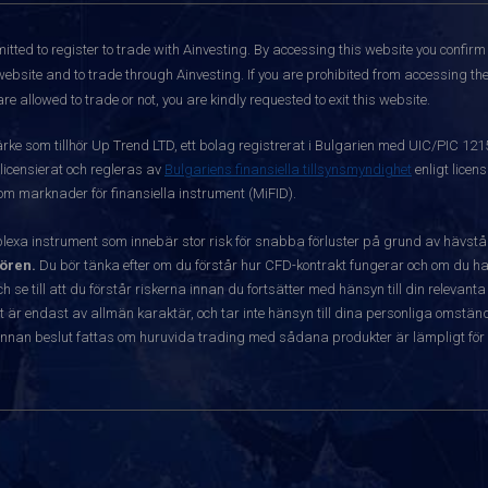
itted to register to trade with Ainvesting.
By accessing this website you confirm 
website and to trade through Ainvesting. If you are prohibited from accessing the 
re allowed to trade or not, you are kindly requested to exit this website.
ärke som tillhör Up Trend LTD, ett bolag registrerat i Bulgarien med UIC/PIC 12
 licensierat och regleras av
Bulgariens finansiella tillsynsmyndighet
enligt licen
 om marknader för finansiella instrument (MiFID).
exa instrument som innebär stor risk för snabba förluster på grund av hävst
ören.
Du bör tänka efter om du förstår hur CFD-kontrakt fungerar och om du har
ch se till att du förstår riskerna innan du fortsätter med hänsyn till din releva
r endast av allmän karaktär, och tar inte hänsyn till dina personliga omständ
nnan beslut fattas om huruvida trading med sådana produkter är lämpligt för 