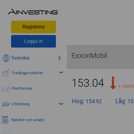
Registrera
Logga in
ExxonMobil
Svenska
Tradingprodukter
153.04
-1.5900
Plattformar
Hög:
Låg:
154.92
15
Utbildning
Nyheter och analys