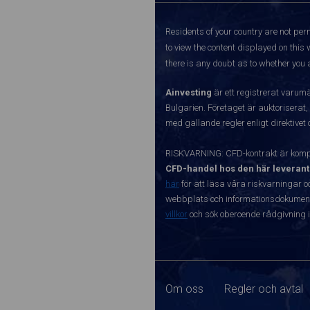
Residents of your country are not perm
to view the content displayed on this 
there is any doubt as to whether you a
Ainvesting
är ett registrerat varum
Bulgarien. Företaget är auktoriserat,
med gällande regler enligt direktivet
RISKVARNING: CFD-kontrakt är kompl
CFD-handel hos den här leverant
här
för att läsa våra riskvarningar o
webbplats och informationsdokument ä
villkor
och sök oberoende rådgivning i
Om oss
Regler och avtal