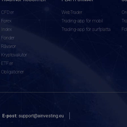
CFD:er
WebTrader
Or
Forex
Trading-app för mobil
Tr
Index
Trading-app för surfplatta
Fo
Fonder
Råvaror
Kryptovalutor
ETF:er
Obligationer
E-post:
support@ainvesting.eu