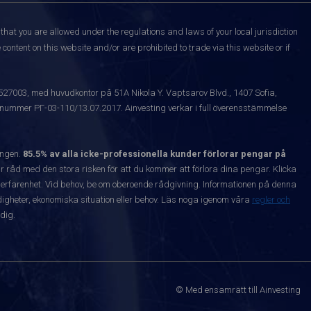
that you are allowed under the regulations and laws of your local jurisdiction
content on this website and/or are prohibited to trade via this website or if
1527003, med huvudkontor på 51A Nikola Y. Vaptsarov Blvd., 1407 Sofia,
snummer РГ-03-110/13.07.2017. Ainvesting verkar i full överensstämmelse
ången.
85.5% av alla icke-professionella kunder förlorar pengar på
 råd med den stora risken för att du kommer att förlora dina pengar. Klicka
nta erfarenhet. Vid behov, be om oberoende rådgivning. Informationen på denna
igheter, ekonomiska situation eller behov. Läs noga igenom våra
regler och
dig.
© Med ensamrätt till Ainvesting