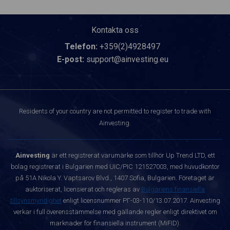
Kontakta oss
Telefon:
+359(2)4928497
E-post:
support@ainvesting.eu
Residents of your country are not permitted to register to trade with
Ainvesting.
Ainvesting
är ett registrerat varumärke som tillhör Up Trend LTD, ett
bolag registrerat i Bulgarien med UIC/PIC 121527003, med huvudkontor
på 51A Nikola Y. Vaptsarov Blvd., 1407 Sofia, Bulgarien. Företaget är
auktoriserat, licensierat och regleras av
Bulgariens finansiella
tillsynsmyndighet
enligt licensnummer РГ-03-110/13.07.2017. Ainvesting
verkar i full överensstämmelse med gällande regler enligt direktivet om
marknader för finansiella instrument (MiFID).