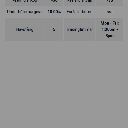
Premium Köp
-30
Premium Sälj
-30
Underhållsmarginal
10.00%
Förfallodatum
n/a
Mon - Fri:
Hävstång
5
Tradingtimmar
1:30pm -
8pm