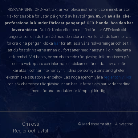
RISKVARNING: CFD-kontrakt är komplexa instrument som innebär stor
risk för snabba förluster på grund av hävstången.
85.5% av alla icke-
professionella kunder förlorar pengar på CFD-handel hos den här
leverantören.
Du bör tänka efter om du förstår hur CFD-kontrakt
fungerar och om du har råd med den stora risken för att du kommer att
förlora dina pengar. Klicka
här
för att läsa våra riskvarningar och se till
att du förstår riskerna innan du fortsätter med hänsyn till din relevanta
erfarenhet. Vid behov, be om oberoende rådgivning. Informationen på
denna webbplats och informationsdokument är endast av allmän
karaktär, och tar inte hänsyn till dina personliga omständigheter,
ekonomiska situation eller behov. Läs noga igenom våra
regler och villkor
och sök oberoende rådgivning innan beslut fattas om huruvida trading
med sådana produkter är lämpligt för dig.
Om oss
© Med ensamrätt till Ainvesting
Regler och avtal