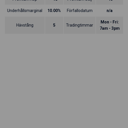
Underhållsmarginal
10.00%
Förfallodatum
n/a
Mon - Fri:
Hävstång
5
Tradingtimmar
7am - 3pm