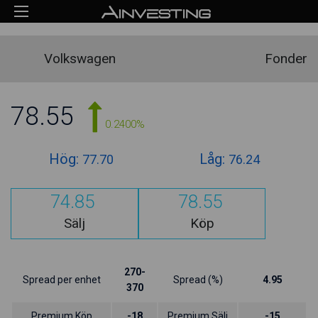
Volkswagen
Fonder
78.55
0.2400%
Hög:
Låg:
77.70
76.24
74.85
78.55
Sälj
Köp
270-
Spread per enhet
Spread (%)
4.95
370
Premium Köp
-18
Premium Sälj
-15