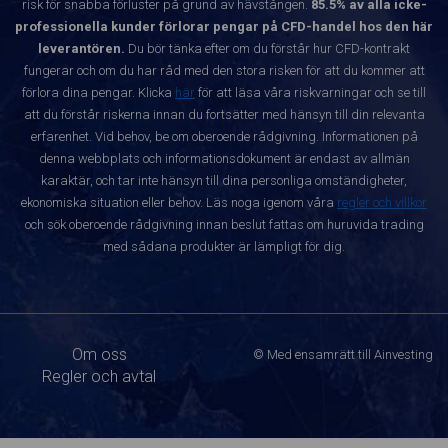
risk för snabba förluster på grund av hävstången.
85.5% av alla icke-
professionella kunder förlorar pengar på CFD-handel hos den här
leverantören.
Du bör tänka efter om du förstår hur CFD-kontrakt
fungerar och om du har råd med den stora risken för att du kommer att
förlora dina pengar. Klicka
här
för att läsa våra riskvarningar och se till
att du förstår riskerna innan du fortsätter med hänsyn till din relevanta
erfarenhet. Vid behov, be om oberoende rådgivning. Informationen på
denna webbplats och informationsdokument är endast av allmän
karaktär, och tar inte hänsyn till dina personliga omständigheter,
ekonomiska situation eller behov. Läs noga igenom våra
regler och villkor
och sök oberoende rådgivning innan beslut fattas om huruvida trading
med sådana produkter är lämpligt för dig.
Om oss
© Med ensamrätt till Ainvesting
Regler och avtal