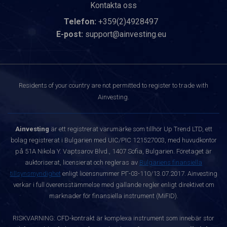
Kontakta oss
Telefon:
+359(2)4928497
E-post:
support@ainvesting.eu
Residents of your country are not permitted to register to trade with
Ainvesting.
Ainvesting
är ett registrerat varumärke som tillhör Up Trend LTD, ett
bolag registrerat i Bulgarien med UIC/PIC 121527003, med huvudkontor
på 51A Nikola Y. Vaptsarov Blvd., 1407 Sofia, Bulgarien. Företaget är
auktoriserat, licensierat och regleras av
Bulgariens finansiella
tillsynsmyndighet
enligt licensnummer РГ-03-110/13.07.2017. Ainvesting
verkar i full överensstämmelse med gällande regler enligt direktivet om
marknader för finansiella instrument (MiFID).
RISKVARNING: CFD-kontrakt är komplexa instrument som innebär stor