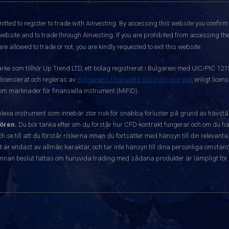
itted to register to trade with Ainvesting.
By accessing this website you confirm 
website and to trade through Ainvesting. If you are prohibited from accessing the 
re allowed to trade or not, you are kindly requested to exit this website.
ärke som tillhör Up Trend LTD, ett bolag registrerat i Bulgarien med UIC/PIC 12
 licensierat och regleras av
Bulgariens finansiella tillsynsmyndighet
enligt licen
 om marknader för finansiella instrument (MiFID).
exa instrument som innebär stor risk för snabba förluster på grund av hävst
ören.
Du bör tänka efter om du förstår hur CFD-kontrakt fungerar och om du har
ch se till att du förstår riskerna innan du fortsätter med hänsyn till din releva
r endast av allmän karaktär, och tar inte hänsyn till dina personliga omständ
nnan beslut fattas om huruvida trading med sådana produkter är lämpligt för 