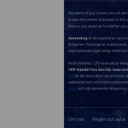
Residents of your country are not perm
to view the content displayed on this 
there is any doubt as to whether you a
Ainvesting
är ett registrerat varum
Bulgarien. Företaget är auktoriserat,
med gällande regler enligt direktivet
RISKVARNING: CFD-kontrakt är kompl
CFD-handel hos den här leverant
här
för att läsa våra riskvarningar o
webbplats och informationsdokument ä
villkor
och sök oberoende rådgivning i
Om oss
Regler och avtal