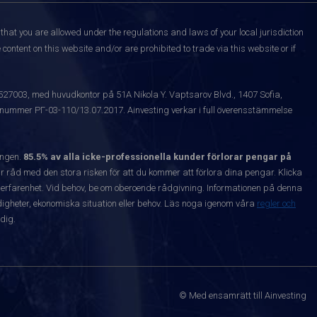
that you are allowed under the regulations and laws of your local jurisdiction
content on this website and/or are prohibited to trade via this website or if
1527003, med huvudkontor på 51A Nikola Y. Vaptsarov Blvd., 1407 Sofia,
snummer РГ-03-110/13.07.2017. Ainvesting verkar i full överensstämmelse
ången.
85.5% av alla icke-professionella kunder förlorar pengar på
 råd med den stora risken för att du kommer att förlora dina pengar. Klicka
nta erfarenhet. Vid behov, be om oberoende rådgivning. Informationen på denna
igheter, ekonomiska situation eller behov. Läs noga igenom våra
regler och
dig.
© Med ensamrätt till Ainvesting