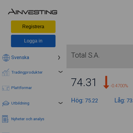
Registrera
Logga in
Total S.A.
Svenska
Tradingprodukter
74.31
-0.4700%
Plattformar
Hög:
Låg:
75.22
73
Utbildning
Nyheter och analys