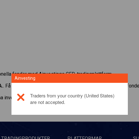
ionella fonder med Ainvestings CFD-tradingplattform.
Ainvesting
A.
. Få kurser och utdelningar i realtid som om du själv ägde fonde
Traders from your country (United States)
a investeringsprodukt,
klicka här
are not accepted.
TRADINGPRODUKTER
PLATTFORMAR
S