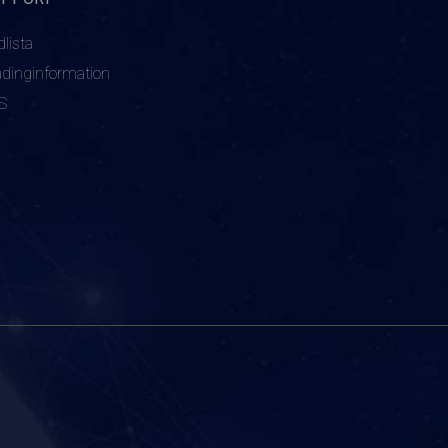
dlista
adinginformation
S