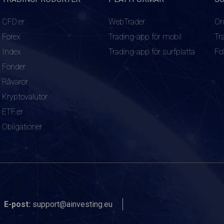
CFD:er
WebTrader
Or
Forex
Trading-app för mobil
Tr
Index
Trading-app för surfplatta
Fo
Fonder
Råvaror
Kryptovalutor
ETF:er
Obligationer
E-post:
support@ainvesting.eu