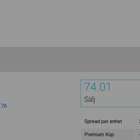
74.01
Sälj
.76
Spread per enhet
Premium Köp