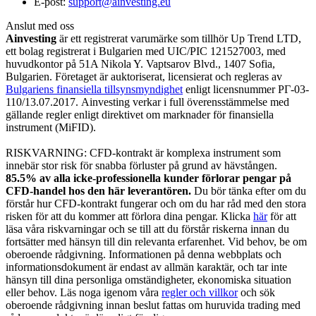
E-post:
support@ainvesting.eu
Anslut med oss
Ainvesting
är ett registrerat varumärke som tillhör Up Trend LTD,
ett bolag registrerat i Bulgarien med UIC/PIC 121527003, med
huvudkontor på 51A Nikola Y. Vaptsarov Blvd., 1407 Sofia,
Bulgarien. Företaget är auktoriserat, licensierat och regleras av
Bulgariens finansiella tillsynsmyndighet
enligt licensnummer РГ-03-
110/13.07.2017. Ainvesting verkar i full överensstämmelse med
gällande regler enligt direktivet om marknader för finansiella
instrument (MiFID).
RISKVARNING: CFD-kontrakt är komplexa instrument som
innebär stor risk för snabba förluster på grund av hävstången.
85.5% av alla icke-professionella kunder förlorar pengar på
CFD-handel hos den här leverantören.
Du bör tänka efter om du
förstår hur CFD-kontrakt fungerar och om du har råd med den stora
risken för att du kommer att förlora dina pengar. Klicka
här
för att
läsa våra riskvarningar och se till att du förstår riskerna innan du
fortsätter med hänsyn till din relevanta erfarenhet. Vid behov, be om
oberoende rådgivning. Informationen på denna webbplats och
informationsdokument är endast av allmän karaktär, och tar inte
hänsyn till dina personliga omständigheter, ekonomiska situation
eller behov. Läs noga igenom våra
regler och villkor
och sök
oberoende rådgivning innan beslut fattas om huruvida trading med