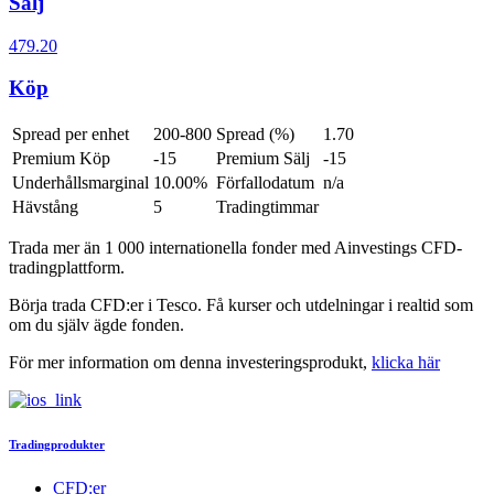
Sälj
479.20
Köp
Spread per enhet
200-800
Spread (%)
1.70
Premium Köp
-15
Premium Sälj
-15
Underhållsmarginal
10.00%
Förfallodatum
n/a
Hävstång
5
Tradingtimmar
Trada mer än 1 000 internationella fonder med Ainvestings CFD-
tradingplattform.
Börja trada CFD:er i
Tesco
. Få kurser och utdelningar i realtid som
om du själv ägde fonden.
För mer information om denna investeringsprodukt,
klicka här
Tradingprodukter
CFD:er