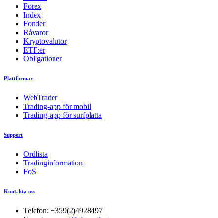
Forex
Index
Fonder
Råvaror
Kryptovalutor
ETF:er
Obligationer
Plattformar
WebTrader
Trading-app för mobil
Trading-app för surfplatta
Support
Ordlista
Tradinginformation
FoS
Kontakta oss
Telefon:
+359(2)4928497