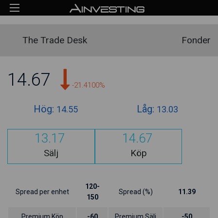
The Trade Desk
Fonder
14.67
-21.4100%
Hög:
Låg:
14.55
13.03
13.17
14.67
Sälj
Köp
120-
Spread per enhet
Spread (%)
11.39
150
Premium Köp
-60
Premium Sälj
-50