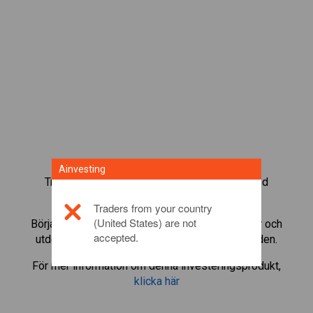
Ainvesting
Trada mer än 1 000 internationella fonder med
Ainvestings CFD-tradingplattform.
Traders from your country
(United States) are not
Börja trada CFD:er i
The Trade Desk
. Få kurser och
accepted.
utdelningar i realtid som om du själv ägde fonden.
För mer information om denna investeringsprodukt,
klicka här