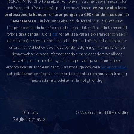
RISKVARNING: CFD-kontrakt är komplexa instrument som innebär stor
risk för snabba förluster på grund av hävstången.
85.5% av alla icke-
professionella kunder förlorar pengar på CFD-handel hos den här
leverantören.
Du bör tänka efter om du förstår hur CFD-kontrakt
fungerar och om du har råd med den stora risken för att du kommer att
förlora dina pengar. Klicka
här
för att läsa våra riskvarningar och se till
att du förstår riskerna innan du fortsätter med hänsyn till din relevanta
erfarenhet. Vid behov, be om oberoende rådgivning. Informationen på
denna webbplats och informationsdokument är endast av allmän
karaktär, och tar inte hänsyn till dina personliga omständigheter,
ekonomiska situation eller behov. Läs noga igenom våra
regler och villkor
och sök oberoende rådgivning innan beslut fattas om huruvida trading
med sådana produkter är lämpligt för dig.
Om oss
© Med ensamrätt till Ainvesting
Regler och avtal