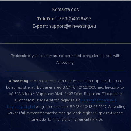
Kontakta oss
Telefon:
+359(2)4928497
E-post:
support@ainvesting.eu
Residents of your country are not permitted to register to trade with
Ainvesting.
Ainvesting
är ett registrerat varumärke som tillhör Up Trend LTD, ett
bolag registrerat i Bulgarien med UIC/PIC 121527003, med huvudkontor
på 51A Nikola Y. Vaptsarov Blvd., 1407 Sofia, Bulgarien. Företaget är
auktoriserat, licensierat och regleras av
Bulgariens finansiella
tillsynsmyndighet
enligt licensnummer РГ-03-110/13.07.2017. Ainvesting
verkar i full överensstämmelse med gällande regler enligt direktivet om
marknader för finansiella instrument (MiFID).