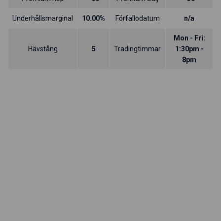
Underhållsmarginal
10.00%
Förfallodatum
n/a
Mon - Fri:
Hävstång
5
Tradingtimmar
1:30pm -
8pm