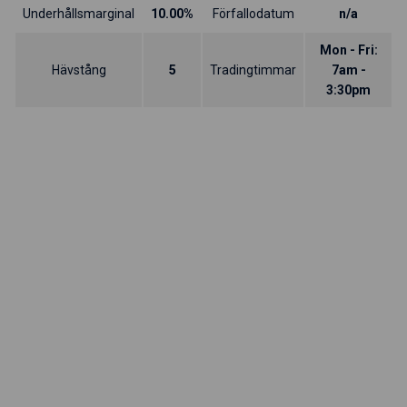
Underhållsmarginal
10.00%
Förfallodatum
n/a
Mon - Fri:
Hävstång
5
Tradingtimmar
7am -
3:30pm