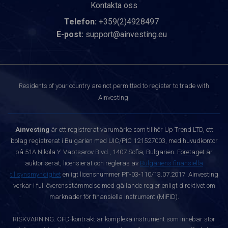
Kontakta oss
Telefon:
+359(2)4928497
E-post:
support@ainvesting.eu
Residents of your country are not permitted to register to trade with
Ainvesting.
Ainvesting
är ett registrerat varumärke som tillhör Up Trend LTD, ett
bolag registrerat i Bulgarien med UIC/PIC 121527003, med huvudkontor
på 51A Nikola Y. Vaptsarov Blvd., 1407 Sofia, Bulgarien. Företaget är
auktoriserat, licensierat och regleras av
Bulgariens finansiella
tillsynsmyndighet
enligt licensnummer РГ-03-110/13.07.2017. Ainvesting
verkar i full överensstämmelse med gällande regler enligt direktivet om
marknader för finansiella instrument (MiFID).
RISKVARNING: CFD-kontrakt är komplexa instrument som innebär stor