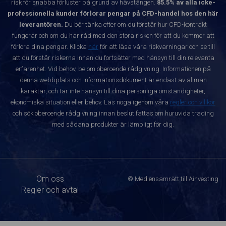
risk för snabba förluster på grund av hävstången.
85.5% av alla icke-
professionella kunder förlorar pengar på CFD-handel hos den här
leverantören.
Du bör tänka efter om du förstår hur CFD-kontrakt
fungerar och om du har råd med den stora risken för att du kommer att
förlora dina pengar. Klicka
här
för att läsa våra riskvarningar och se till
att du förstår riskerna innan du fortsätter med hänsyn till din relevanta
erfarenhet. Vid behov, be om oberoende rådgivning. Informationen på
denna webbplats och informationsdokument är endast av allmän
karaktär, och tar inte hänsyn till dina personliga omständigheter,
ekonomiska situation eller behov. Läs noga igenom våra
regler och villkor
och sök oberoende rådgivning innan beslut fattas om huruvida trading
med sådana produkter är lämpligt för dig.
Om oss
© Med ensamrätt till Ainvesting
Regler och avtal