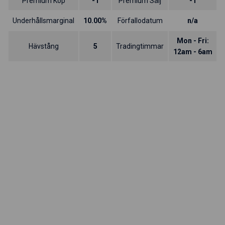
Premium Köp
-1
Premium Sälj
-1
Underhållsmarginal
10.00%
Förfallodatum
n/a
Mon - Fri:
Hävstång
5
Tradingtimmar
12am - 6am