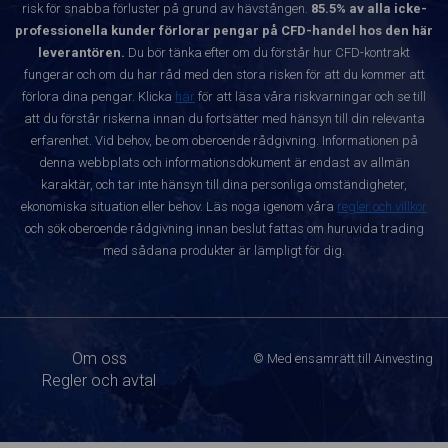
risk för snabba förluster på grund av hävstången.
85.5% av alla icke-
professionella kunder förlorar pengar på CFD-handel hos den här
leverantören.
Du bör tänka efter om du förstår hur CFD-kontrakt
fungerar och om du har råd med den stora risken för att du kommer att
förlora dina pengar. Klicka
här
för att läsa våra riskvarningar och se till
att du förstår riskerna innan du fortsätter med hänsyn till din relevanta
erfarenhet. Vid behov, be om oberoende rådgivning. Informationen på
denna webbplats och informationsdokument är endast av allmän
karaktär, och tar inte hänsyn till dina personliga omständigheter,
ekonomiska situation eller behov. Läs noga igenom våra
regler och villkor
och sök oberoende rådgivning innan beslut fattas om huruvida trading
med sådana produkter är lämpligt för dig.
Om oss
© Med ensamrätt till Ainvesting
Regler och avtal