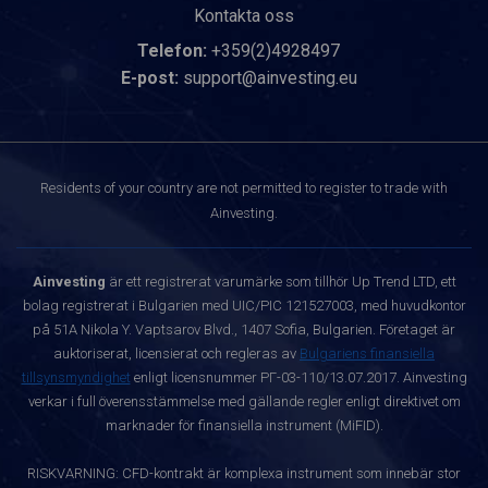
Kontakta oss
Telefon:
+359(2)4928497
E-post:
support@ainvesting.eu
Residents of your country are not permitted to register to trade with
Ainvesting.
Ainvesting
är ett registrerat varumärke som tillhör Up Trend LTD, ett
bolag registrerat i Bulgarien med UIC/PIC 121527003, med huvudkontor
på 51A Nikola Y. Vaptsarov Blvd., 1407 Sofia, Bulgarien. Företaget är
auktoriserat, licensierat och regleras av
Bulgariens finansiella
tillsynsmyndighet
enligt licensnummer РГ-03-110/13.07.2017. Ainvesting
verkar i full överensstämmelse med gällande regler enligt direktivet om
marknader för finansiella instrument (MiFID).
RISKVARNING: CFD-kontrakt är komplexa instrument som innebär stor