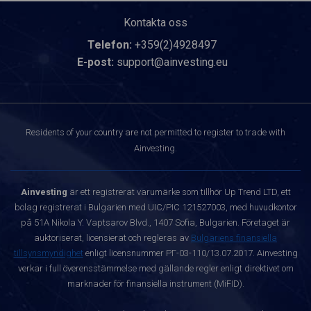
Kontakta oss
Telefon:
+359(2)4928497
E-post:
support@ainvesting.eu
Residents of your country are not permitted to register to trade with
Ainvesting.
Ainvesting
är ett registrerat varumärke som tillhör Up Trend LTD, ett
bolag registrerat i Bulgarien med UIC/PIC 121527003, med huvudkontor
på 51A Nikola Y. Vaptsarov Blvd., 1407 Sofia, Bulgarien. Företaget är
auktoriserat, licensierat och regleras av
Bulgariens finansiella
tillsynsmyndighet
enligt licensnummer РГ-03-110/13.07.2017. Ainvesting
verkar i full överensstämmelse med gällande regler enligt direktivet om
marknader för finansiella instrument (MiFID).