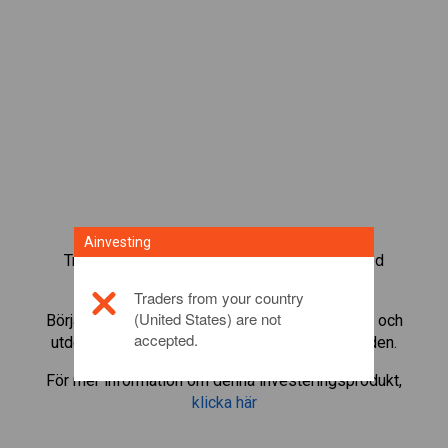
Ainvesting
Trada mer än 1 000 internationella fonder med
Ainvestings CFD-tradingplattform.
Traders from your country
(United States) are not
Börja trada CFD:er i
Simon Property
. Få kurser och
accepted.
utdelningar i realtid som om du själv ägde fonden.
För mer information om denna investeringsprodukt,
klicka här