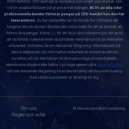
RISKVARNING: CFD-kontrakt är komplexa instrument som innebär stor
risk för snabba förluster på grund av hävstången.
85.5% av alla icke-
professionella kunder förlorar pengar på CFD-handel hos den här
leverantören.
Du bör tänka efter om du förstår hur CFD-kontrakt
fungerar och om du har råd med den stora risken för att du kommer att
förlora dina pengar. Klicka
här
för att läsa våra riskvarningar och se till
att du förstår riskerna innan du fortsätter med hänsyn till din relevanta
erfarenhet. Vid behov, be om oberoende rådgivning. Informationen på
denna webbplats och informationsdokument är endast av allmän
karaktär, och tar inte hänsyn till dina personliga omständigheter,
ekonomiska situation eller behov. Läs noga igenom våra
regler och villkor
och sök oberoende rådgivning innan beslut fattas om huruvida trading
med sådana produkter är lämpligt för dig.
Om oss
© Med ensamrätt till Ainvesting
Regler och avtal