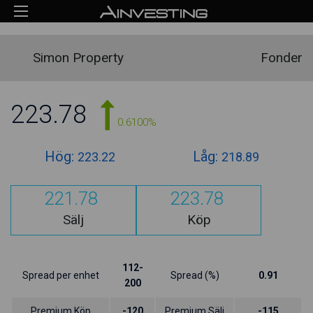
Simon Property
Fonder
223.78
0.6100%
Hög:
Låg:
223.22
218.89
221.78
223.78
Sälj
Köp
112-
Spread per enhet
Spread (%)
0.91
200
Premium Köp
-120
Premium Sälj
-115