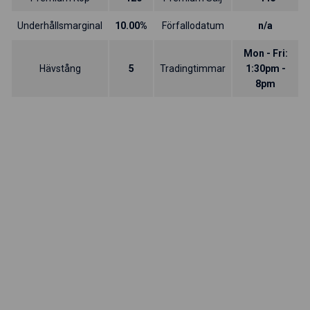
Underhållsmarginal
10.00%
Förfallodatum
n/a
Mon - Fri:
Hävstång
5
Tradingtimmar
1:30pm -
8pm