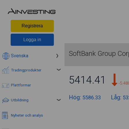
Registrera
Logga in
SoftBank Group Cor
Svenska
Tradingprodukter
5412.25
-5.5
Plattformar
Hög:
Låg:
5586.33
53
Utbildning
Nyheter och analys