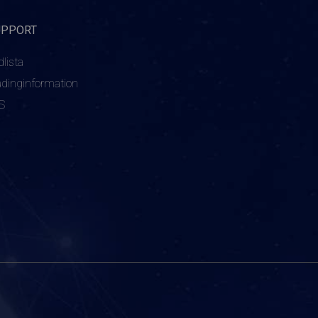
UPPORT
dlista
adinginformation
S