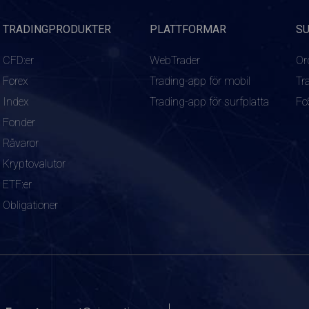
TRADINGPRODUKTER
PLATTFORMAR
S
CFD:er
WebTrader
Or
Forex
Trading-app för mobil
Tr
Index
Trading-app för surfplatta
Fo
Fonder
Råvaror
Kryptovalutor
ETF:er
Obligationer