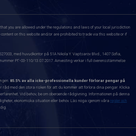
that you are allowed under the regulations and laws of your local jurisdiction
content on this website and/or are prohibited to trade via this website or if
1527003, med huvudkontor på 51A Nikola Y. Vaptsarov Blvd., 1407 Sofia,
snummer РГ-03-110/13.07.2017. Ainvesting verkar i full överensstämmelse
ången.
85.5% av alla icke-professionella kunder förlorar pengar på
 råd med den stora risken för att du kommer att förlora dina pengar. Klicka
nta erfarenhet. Vid behov, be om oberoende rådgivning. Informationen på denna
igheter, ekonomiska situation eller behov. Läs noga igenom våra
regler och
dig.