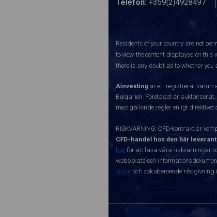
Telefon:
+359(2)4928497
Residents of your country are not perm
to view the content displayed on this 
there is any doubt as to whether you a
Ainvesting
är ett registrerat varum
Bulgarien. Företaget är auktoriserat,
med gällande regler enligt direktivet
RISKVARNING: CFD-kontrakt är kompl
CFD-handel hos den här leverant
här
för att läsa våra riskvarningar o
webbplats och informationsdokument ä
villkor
och sök oberoende rådgivning i