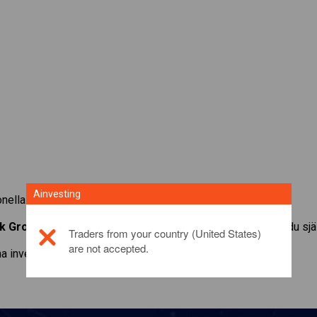
Ainvesting
ionella fonder med Ainvestings CFD-tradingplattform.
k Group Corp.
. Få kurser och utdelningar i realtid som om du sj
Traders from your country (United States)
are not accepted.
a investeringsprodukt,
klicka här