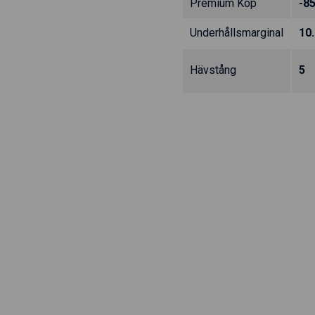
Premium Köp
-8
Underhållsmarginal
10
Hävstång
5