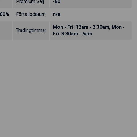
5
Premium Sälj
-80
.00%
Förfallodatum
n/a
Mon - Fri: 12am - 2:30am, Mon -
Tradingtimmar
Fri: 3:30am - 6am