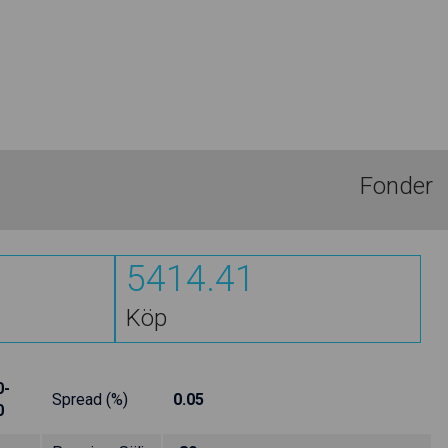
Fonder
5412.25
Köp
0-
Spread (%)
0.05
0