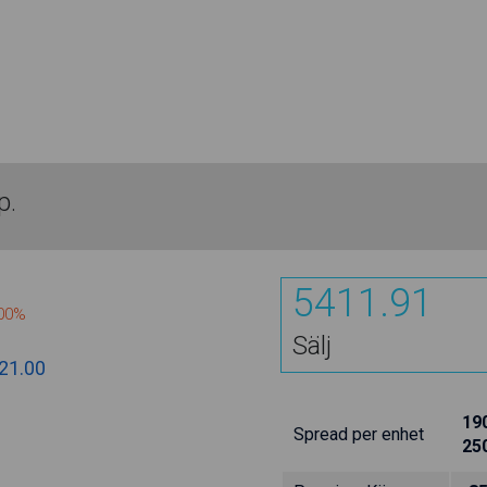
p.
5409.75
100%
Sälj
21.00
19
Spread per enhet
25