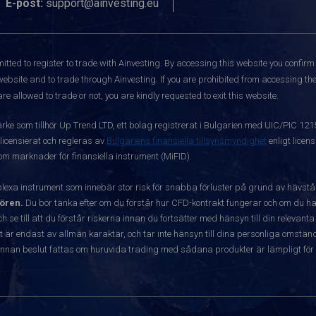
E-post:
support@ainvesting.eu
itted to register to trade with Ainvesting.
By accessing this website you confirm 
website and to trade through Ainvesting. If you are prohibited from accessing the 
re allowed to trade or not, you are kindly requested to exit this website.
ärke som tillhör Up Trend LTD, ett bolag registrerat i Bulgarien med UIC/PIC 12
 licensierat och regleras av
Bulgariens finansiella tillsynsmyndighet
enligt licen
 om marknader för finansiella instrument (MiFID).
exa instrument som innebär stor risk för snabba förluster på grund av hävst
ören.
Du bör tänka efter om du förstår hur CFD-kontrakt fungerar och om du har
ch se till att du förstår riskerna innan du fortsätter med hänsyn till din releva
r endast av allmän karaktär, och tar inte hänsyn till dina personliga omständ
nnan beslut fattas om huruvida trading med sådana produkter är lämpligt för 