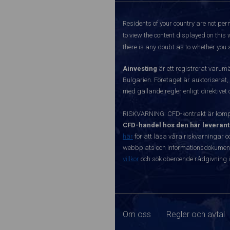
Residents of your country are not perm
to view the content displayed on this 
there is any doubt as to whether you a
Ainvesting
är ett registrerat varum
Bulgarien. Företaget är auktoriserat,
med gällande regler enligt direktivet
RISKVARNING: CFD-kontrakt är kompl
CFD-handel hos den här leverant
här
för att läsa våra riskvarningar o
webbplats och informationsdokument ä
villkor
och sök oberoende rådgivning i
Om oss
Regler och avtal