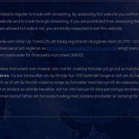
itted to register to trade with Ainvesting.
By accessing this website you confirm 
website and to trade through Ainvesting. If you are prohibited from accessing the 
re allowed to trade or not, you are kindly requested to exit this website.
ärke som tillhör Up Trend LTD, ett bolag registrerat i Bulgarien med UIC/PIC 12
 licensierat och regleras av
Bulgariens finansiella tillsynsmyndighet
enligt licen
 om marknader för finansiella instrument (MiFID).
exa instrument som innebär stor risk för snabba förluster på grund av hävst
ören.
Du bör tänka efter om du förstår hur CFD-kontrakt fungerar och om du har
ch se till att du förstår riskerna innan du fortsätter med hänsyn till din releva
r endast av allmän karaktär, och tar inte hänsyn till dina personliga omständ
nnan beslut fattas om huruvida trading med sådana produkter är lämpligt för 