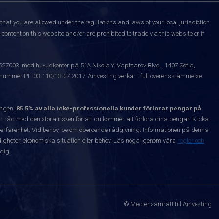
that you are allowed under the regulations and laws of your local jurisdiction
content on this website and/or are prohibited to trade via this website or if
1527003, med huvudkontor på 51A Nikola Y. Vaptsarov Blvd., 1407 Sofia,
snummer РГ-03-110/13.07.2017. Ainvesting verkar i full överensstämmelse
ången.
85.5% av alla icke-professionella kunder förlorar pengar på
 råd med den stora risken för att du kommer att förlora dina pengar. Klicka
nta erfarenhet. Vid behov, be om oberoende rådgivning. Informationen på denna
igheter, ekonomiska situation eller behov. Läs noga igenom våra
regler och
dig.
© Med ensamrätt till Ainvesting