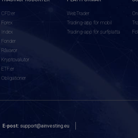
CFD:er
WebTrader
Or
Forex
Trading-app för mobil
Tr
Index
Trading-app för surfplatta
Fo
Fonder
Råvaror
Kryptovalutor
ETF:er
Obligationer
E-post:
support@ainvesting.eu