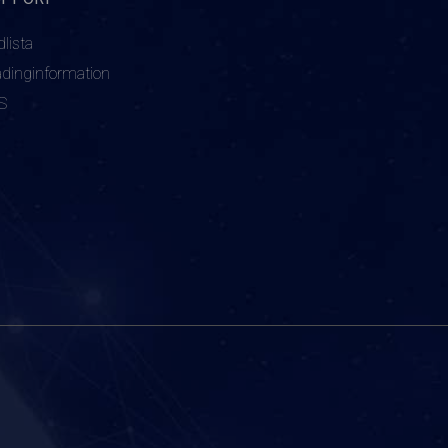
dlista
adinginformation
S