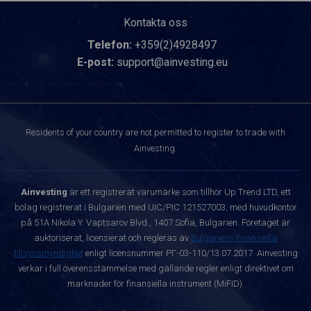
Kontakta oss
Telefon:
+359(2)4928497
E-post:
support@ainvesting.eu
Residents of your country are not permitted to register to trade with
Ainvesting.
Ainvesting
är ett registrerat varumärke som tillhör Up Trend LTD, ett
bolag registrerat i Bulgarien med UIC/PIC 121527003, med huvudkontor
på 51A Nikola Y. Vaptsarov Blvd., 1407 Sofia, Bulgarien. Företaget är
auktoriserat, licensierat och regleras av
Bulgariens finansiella
tillsynsmyndighet
enligt licensnummer РГ-03-110/13.07.2017. Ainvesting
verkar i full överensstämmelse med gällande regler enligt direktivet om
marknader för finansiella instrument (MiFID).