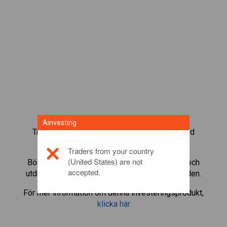
Ainvesting
Trada mer än 1 000 internationella fonder med
Ainvestings CFD-tradingplattform.
Traders from your country
(United States) are not
Börja trada CFD:er i
Smiths Group
. Få kurser och
accepted.
utdelningar i realtid som om du själv ägde fonden.
För mer information om denna investeringsprodukt,
klicka här