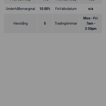
Underhållsmarginal
10.00%
Förfallodatum
n/a
Mon - Fri:
Hävstång
5
Tradingtimmar
7am -
3:30pm