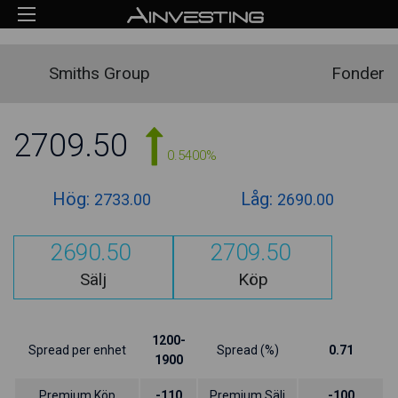
Smiths Group
Fonder
2709.50
0.5400%
Hög:
Låg:
2733.00
2690.00
2690.50
2709.50
Sälj
Köp
1200-
Spread per enhet
Spread (%)
0.71
1900
Premium Köp
-110
Premium Sälj
-100