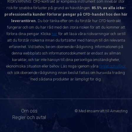
RISKVARNING: CFD-kontrakt är komplexa instrument som innebär stor
risk för snabba förluster på grund av hävstången.
85.5% av alla icke-
professionella kunder förlorar pengar på CFD-handel hos den här
leverantören.
Du bör tänka efter om du förstår hur CFD-kontrakt
fungerar och om du har råd med den stora risken för att du kommer att
förlora dina pengar. Klicka
här
för att läsa våra riskvarningar och se till
att du förstår riskerna innan du fortsätter med hänsyn till din relevanta
erfarenhet. Vid behov, be om oberoende rådgivning. Informationen på
denna webbplats och informationsdokument är endast av allmän
karaktär, och tar inte hänsyn till dina personliga omständigheter,
ekonomiska situation eller behov. Läs noga igenom våra
regler och villkor
och sök oberoende rådgivning innan beslut fattas om huruvida trading
med sådana produkter är lämpligt för dig.
Om oss
© Med ensamrätt till Ainvesting
Regler och avtal