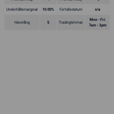
Underhållsmarginal
10.00%
Förfallodatum
n/a
Mon - Fri:
Hävstång
5
Tradingtimmar
7am - 3pm