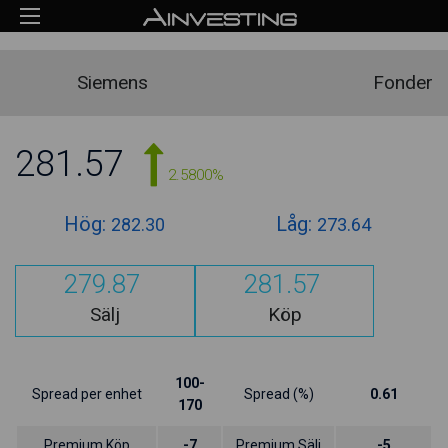
Siemens
Fonder
281.57
2.5800%
Hög:
Låg:
282.30
273.64
279.87
281.57
Sälj
Köp
100-
Spread per enhet
Spread (%)
0.61
170
Premium Köp
-7
Premium Sälj
-5