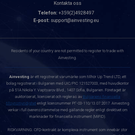
Kontakta oss
Telefon:
+359(2)4928497
E-post:
support@ainvesting.eu
Residents of your country are not permitted to register to trade with
Ainvesting.
Ainvesting
är ett registrerat varumärke som tillhör Up Trend LTD, ett
bolag registrerat i Bulgarien med UIC/PIC 121527003, med huvudkontor
på 51A Nikola Y. Vaptsarov Blvd., 1407 Sofia, Bulgarien. Företaget är
auktoriserat, licensierat och regleras av
Bulgariens finansiella
tillsynsmyndighet
enligt licensnummer РГ-03-110/13.07.2017. Ainvesting
verkar i full överensstämmelse med gällande regler enligt direktivet om
marknader för finansiella instrument (MiFID).
RISKVARNING: CFD-kontrakt är komplexa instrument som innebär stor