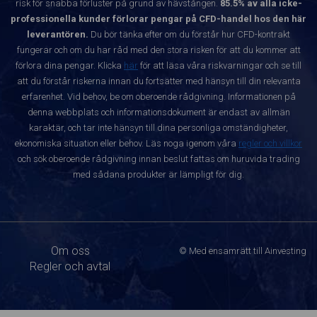
risk för snabba förluster på grund av hävstången.
85.5% av alla icke-
professionella kunder förlorar pengar på CFD-handel hos den här
leverantören.
Du bör tänka efter om du förstår hur CFD-kontrakt
fungerar och om du har råd med den stora risken för att du kommer att
förlora dina pengar. Klicka
här
för att läsa våra riskvarningar och se till
att du förstår riskerna innan du fortsätter med hänsyn till din relevanta
erfarenhet. Vid behov, be om oberoende rådgivning. Informationen på
denna webbplats och informationsdokument är endast av allmän
karaktär, och tar inte hänsyn till dina personliga omständigheter,
ekonomiska situation eller behov. Läs noga igenom våra
regler och villkor
och sök oberoende rådgivning innan beslut fattas om huruvida trading
med sådana produkter är lämpligt för dig.
Om oss
© Med ensamrätt till Ainvesting
Regler och avtal