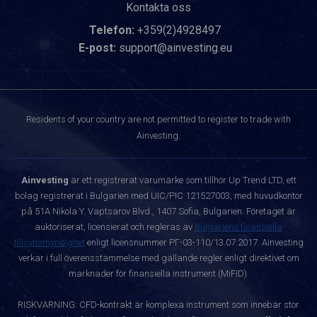
Kontakta oss
Telefon:
+359(2)4928497
E-post:
support@ainvesting.eu
Residents of your country are not permitted to register to trade with
Ainvesting.
Ainvesting
är ett registrerat varumärke som tillhör Up Trend LTD, ett
bolag registrerat i Bulgarien med UIC/PIC 121527003, med huvudkontor
på 51A Nikola Y. Vaptsarov Blvd., 1407 Sofia, Bulgarien. Företaget är
auktoriserat, licensierat och regleras av
Bulgariens finansiella
tillsynsmyndighet
enligt licensnummer РГ-03-110/13.07.2017. Ainvesting
verkar i full överensstämmelse med gällande regler enligt direktivet om
marknader för finansiella instrument (MiFID).
RISKVARNING: CFD-kontrakt är komplexa instrument som innebär stor