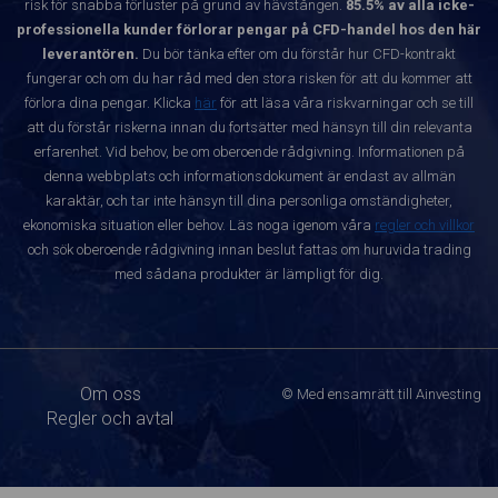
risk för snabba förluster på grund av hävstången.
85.5% av alla icke-
professionella kunder förlorar pengar på CFD-handel hos den här
leverantören.
Du bör tänka efter om du förstår hur CFD-kontrakt
fungerar och om du har råd med den stora risken för att du kommer att
förlora dina pengar. Klicka
här
för att läsa våra riskvarningar och se till
att du förstår riskerna innan du fortsätter med hänsyn till din relevanta
erfarenhet. Vid behov, be om oberoende rådgivning. Informationen på
denna webbplats och informationsdokument är endast av allmän
karaktär, och tar inte hänsyn till dina personliga omständigheter,
ekonomiska situation eller behov. Läs noga igenom våra
regler och villkor
och sök oberoende rådgivning innan beslut fattas om huruvida trading
med sådana produkter är lämpligt för dig.
Om oss
© Med ensamrätt till Ainvesting
Regler och avtal