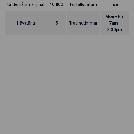
Underhållsmarginal
10.00%
Förfallodatum
n/a
Mon - Fri:
Hävstång
5
Tradingtimmar
7am -
3:30pm