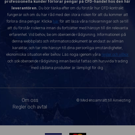
professionella kunder förlorar pengar på CFD-handel hos den här
leverantören.
Du bör tänka efter om du förstår hur CFD-kontrakt
fungerar och om du har råd med den stora risken för att du kommer att
förlora dina pengar. Klicka
här
för att läsa våra riskvarningar och se till
att du förstår riskerna innan du fortsätter med hänsyn till din relevanta
erfarenhet. Vid behov, be om oberoende rådgivning. Informationen på
denna webbplats och informationsdokument är endast av allmän
karaktär, och tar inte hänsyn till dina personliga omständigheter,
ekonomiska situation eller behov. Läs noga igenom våra
regler och villkor
och sök oberoende rådgivning innan beslut fattas om huruvida trading
med sådana produkter är lämpligt för dig.
Om oss
© Med ensamrätt till Ainvesting
Regler och avtal