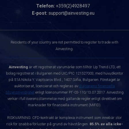
Telefon:
+359(2)4928497
E-post:
support@ainvesting.eu
Residents of your country are not permitted to register to trade with
Ainvesting.
Ainvesting
är ett registrerat varumärke som tillhör Up Trend LTD, ett
bolag registrerat i Bulgarien med UIC/PIC 121527003, med huvudkontor
på 51A Nikola Y. Vaptsarov Blvd., 1407 Sofia, Bulgarien. Företaget är
auktoriserat, licensierat och regleras av
Bulgariens finansiella
tillsynsmyndighet
enligt licensnummer РГ-03-110/13.07.2017. Ainvesting
verkar i full överensstämmelse med gällande regler enligt direktivet om
marknader för finansiella instrument (MiFID).
RISKVARNING: CFD-kontrakt är komplexa instrument som innebär stor
risk för snabba förluster på grund av hävstången.
85.5% av alla icke-