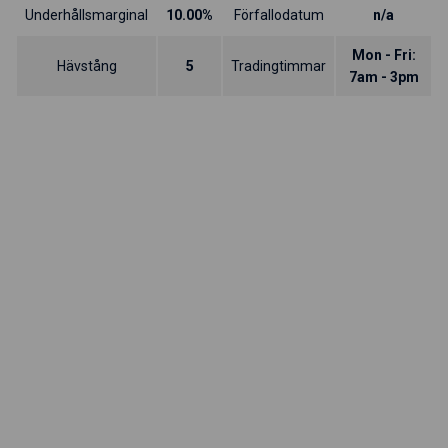
Underhållsmarginal
10.00%
Förfallodatum
n/a
Mon - Fri:
Hävstång
5
Tradingtimmar
7am - 3pm