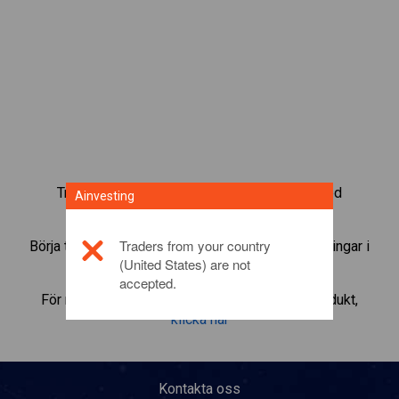
Trada mer än 1 000 internationella fonder med
Ainvesting
Ainvestings CFD-tradingplattform.
Traders from your country
Börja trada CFD:er i
SAP SE
. Få kurser och utdelningar i
(United States) are not
realtid som om du själv ägde fonden.
accepted.
För mer information om denna investeringsprodukt,
klicka här
Kontakta oss