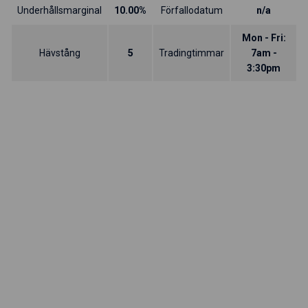
Underhållsmarginal
10.00%
Förfallodatum
n/a
Mon - Fri:
Hävstång
5
Tradingtimmar
7am -
3:30pm