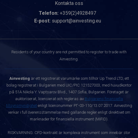
Kontakta oss
Telefon:
+359(2)4928497
E-post:
support@ainvesting.eu
Residents of your country are not permitted to register to trade with
Ainvesting.
Ainvesting
är ett registrerat varumärke som tillhör Up Trend LTD, ett
bolag registrerat i Bulgarien med UIC/PIC 121527003, med huvudkontor
på 51A Nikola Y. Vaptsarov Blvd., 1407 Sofia, Bulgarien. Företaget är
auktoriserat, licensierat och regleras av
Bulgariens finansiella
tillsynsmyndighet
enligt licensnummer РГ-03-110/13.07.2017. Ainvesting
verkar i full överensstämmelse med gällande regler enligt direktivet om
marknader för finansiella instrument (MiFID).
RISKVARNING: CFD-kontrakt är komplexa instrument som innebär stor