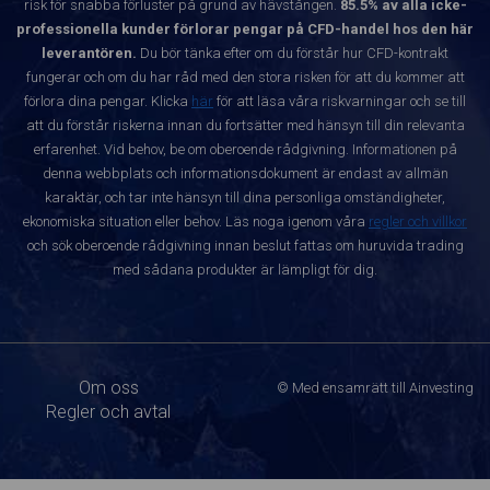
risk för snabba förluster på grund av hävstången.
85.5% av alla icke-
professionella kunder förlorar pengar på CFD-handel hos den här
leverantören.
Du bör tänka efter om du förstår hur CFD-kontrakt
fungerar och om du har råd med den stora risken för att du kommer att
förlora dina pengar. Klicka
här
för att läsa våra riskvarningar och se till
att du förstår riskerna innan du fortsätter med hänsyn till din relevanta
erfarenhet. Vid behov, be om oberoende rådgivning. Informationen på
denna webbplats och informationsdokument är endast av allmän
karaktär, och tar inte hänsyn till dina personliga omständigheter,
ekonomiska situation eller behov. Läs noga igenom våra
regler och villkor
och sök oberoende rådgivning innan beslut fattas om huruvida trading
med sådana produkter är lämpligt för dig.
Om oss
© Med ensamrätt till Ainvesting
Regler och avtal