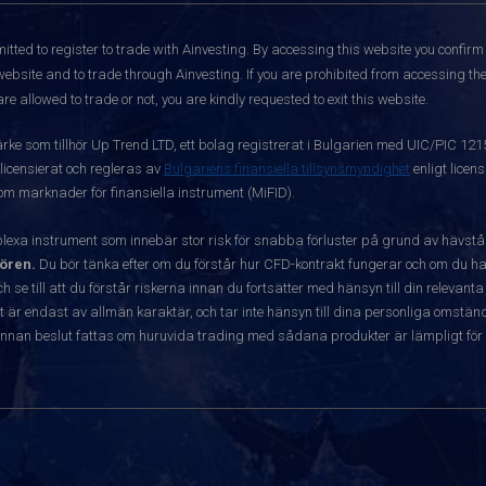
itted to register to trade with Ainvesting.
By accessing this website you confirm 
website and to trade through Ainvesting. If you are prohibited from accessing the 
re allowed to trade or not, you are kindly requested to exit this website.
ärke som tillhör Up Trend LTD, ett bolag registrerat i Bulgarien med UIC/PIC 12
 licensierat och regleras av
Bulgariens finansiella tillsynsmyndighet
enligt licen
 om marknader för finansiella instrument (MiFID).
exa instrument som innebär stor risk för snabba förluster på grund av hävst
ören.
Du bör tänka efter om du förstår hur CFD-kontrakt fungerar och om du har
ch se till att du förstår riskerna innan du fortsätter med hänsyn till din releva
r endast av allmän karaktär, och tar inte hänsyn till dina personliga omständ
nnan beslut fattas om huruvida trading med sådana produkter är lämpligt för 