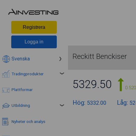
Registrera
Logga in
Reckitt Benckiser
Svenska
Tradingprodukter
5329.50
0.52
Plattformar
Hög:
Låg:
5332.00
52
Utbildning
Nyheter och analys