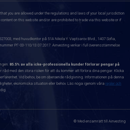
that you are allowed under the regulations and laws of your local jurisdiction
content on this website and/or are prohibited to trade via this website or if
1527003, med huvudkontor på 51A Nikola Y. Vaptsarov Blvd., 1407 Sofia,
snummer РГ-03-110/13.07.2017. Ainvesting verkar i full överensstämmelse
ången.
85.5% av alla icke-professionella kunder förlorar pengar på
 råd med den stora risken för att du kommer att förlora dina pengar. Klicka
nta erfarenhet. Vid behov, be om oberoende rådgivning. Informationen på denna
igheter, ekonomiska situation eller behov. Läs noga igenom våra
regler och
dig.
© Med ensamrätt till Ainvesting