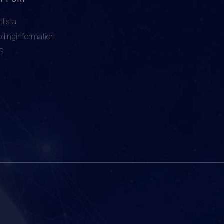
dlista
adinginformation
S