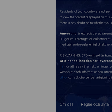
Residents of your country are not perm
to view the content displayed on this 
there is any doubt as to whether you a
Ainvesting
är ett registrerat varum
Bulgarien. Företaget är auktoriserat,
med gällande regler enligt direktivet
RISKVARNING: CFD-kontrakt är kompl
CFD-handel hos den här leverant
här
för att läsa våra riskvarningar o
webbplats och informationsdokument ä
villkor
och sök oberoende rådgivning i
Om oss
Regler och avtal