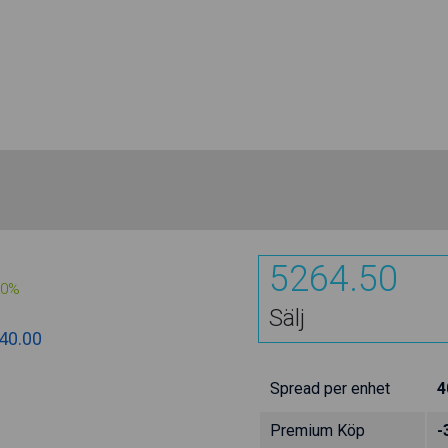
5264.50
00%
Sälj
40.00
Spread per enhet
4
Premium Köp
-