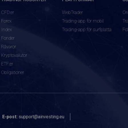
CFD:er
WebTrader
Or
Forex
Trading-app för mobil
Tr
Index
Trading-app för surfplatta
Fo
Fonder
Råvaror
Kryptovalutor
ETF:er
Obligationer
E-post:
support@ainvesting.eu