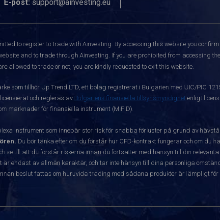
E-post:
support@ainvesting.eu
itted to register to trade with Ainvesting.
By accessing this website you confirm 
website and to trade through Ainvesting. If you are prohibited from accessing the 
re allowed to trade or not, you are kindly requested to exit this website.
ärke som tillhör Up Trend LTD, ett bolag registrerat i Bulgarien med UIC/PIC 12
 licensierat och regleras av
Bulgariens finansiella tillsynsmyndighet
enligt licen
 om marknader för finansiella instrument (MiFID).
exa instrument som innebär stor risk för snabba förluster på grund av hävst
ören.
Du bör tänka efter om du förstår hur CFD-kontrakt fungerar och om du har
ch se till att du förstår riskerna innan du fortsätter med hänsyn till din releva
r endast av allmän karaktär, och tar inte hänsyn till dina personliga omständ
nnan beslut fattas om huruvida trading med sådana produkter är lämpligt för 