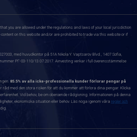
that you are allowed under the regulations and laws of your local jurisdiction
content on this website and/or are prohibited to trade via this website or if
1527003, med huvudkontor på 51A Nikola Y. Vaptsarov Blvd., 1407 Sofia,
snummer РГ-03-110/13.07.2017. Ainvesting verkar i full överensstämmelse
ången.
85.5% av alla icke-professionella kunder förlorar pengar på
 råd med den stora risken för att du kommer att förlora dina pengar. Klicka
nta erfarenhet. Vid behov, be om oberoende rådgivning. Informationen på denna
igheter, ekonomiska situation eller behov. Läs noga igenom våra
regler och
dig.