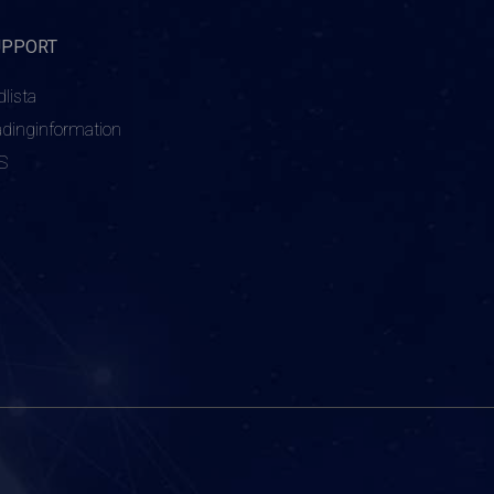
UPPORT
dlista
adinginformation
S