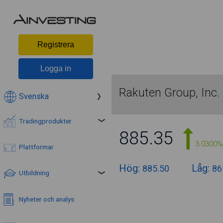
Registrera
Logga in
Rakuten Group, Inc.
Svenska
Tradingprodukter
885.35
3.0300%
Plattformar
Hög:
Låg:
885.50
86
Utbildning
Nyheter och analys