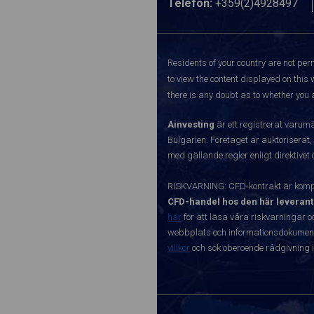
Telefon:
+359(2)4928497
Residents of your country are not perm
to view the content displayed on this 
there is any doubt as to whether you a
Ainvesting
är ett registrerat varum
Bulgarien. Företaget är auktoriserat,
med gällande regler enligt direktivet
RISKVARNING: CFD-kontrakt är kompl
CFD-handel hos den här leverant
här
för att läsa våra riskvarningar o
webbplats och informationsdokument ä
villkor
och sök oberoende rådgivning i