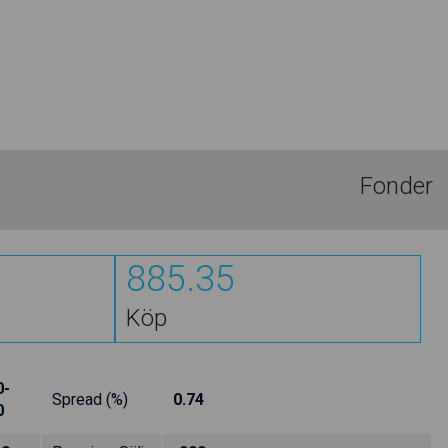
Fonder
885.35
Köp
0-
Spread (%)
0.74
0