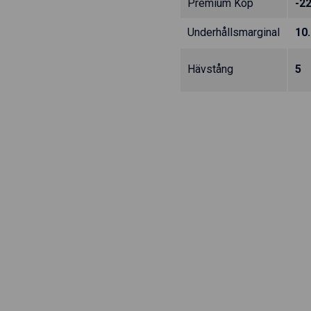
Premium Köp
-2
Underhållsmarginal
10
Hävstång
5