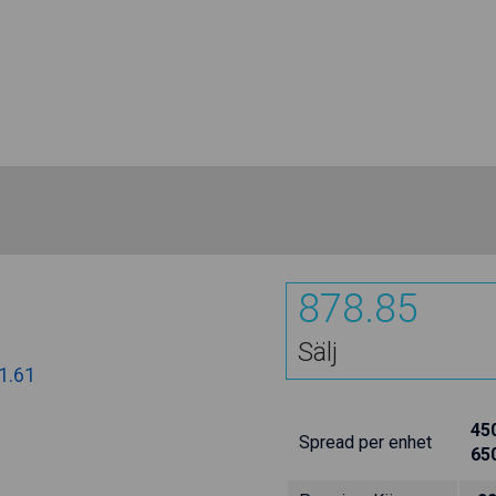
878.85
Sälj
1.61
45
Spread per enhet
65