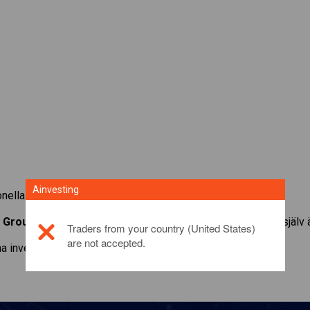
Ainvesting
ionella fonder med Ainvestings CFD-tradingplattform.
Group, Inc.
. Få kurser och utdelningar i realtid som om du själv
Traders from your country (United States)
are not accepted.
a investeringsprodukt,
klicka här