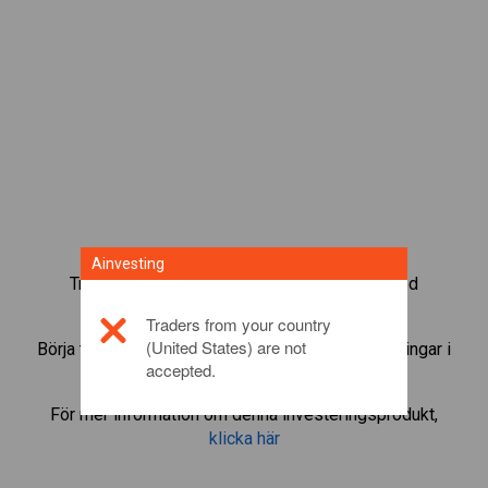
Ainvesting
Trada mer än 1 000 internationella fonder med
Ainvestings CFD-tradingplattform.
Traders from your country
(United States) are not
Börja trada CFD:er i
Ferrari
. Få kurser och utdelningar i
accepted.
realtid som om du själv ägde fonden.
För mer information om denna investeringsprodukt,
klicka här