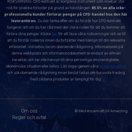
RISKVARNING: CFD-kontrakt är komplexa instrument som innebär stor
risk för snabba förluster på grund av hävstången.
85.5% av alla icke-
professionella kunder förlorar pengar på CFD-handel hos den här
leverantören.
Du bör tänka efter om du förstår hur CFD-kontrakt
fungerar och om du har råd med den stora risken för att du kommer att
förlora dina pengar. Klicka
här
för att läsa våra riskvarningar och se till
att du förstår riskerna innan du fortsätter med hänsyn till din relevanta
erfarenhet. Vid behov, be om oberoende rådgivning. Informationen på
denna webbplats och informationsdokument är endast av allmän
karaktär, och tar inte hänsyn till dina personliga omständigheter,
ekonomiska situation eller behov. Läs noga igenom våra
regler och villkor
och sök oberoende rådgivning innan beslut fattas om huruvida trading
med sådana produkter är lämpligt för dig.
Om oss
© Med ensamrätt till Ainvesting
Regler och avtal