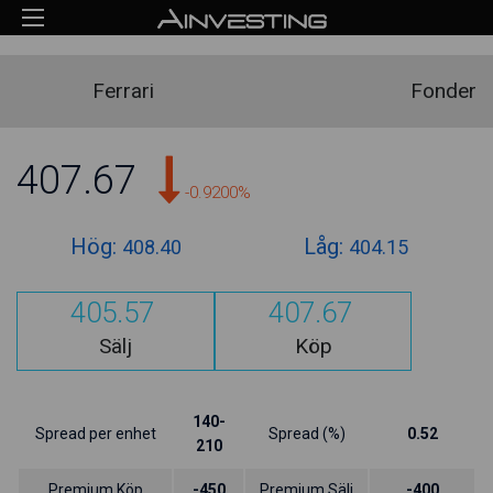
Ferrari
Fonder
407.67
-0.9200%
Hög:
Låg:
408.40
404.15
405.57
407.67
Sälj
Köp
140-
Spread per enhet
Spread (%)
0.52
210
Premium Köp
-450
Premium Sälj
-400