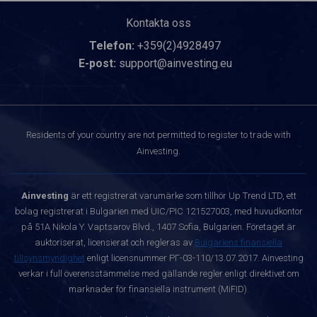
Kontakta oss
Telefon:
+359(2)4928497
E-post:
support@ainvesting.eu
Residents of your country are not permitted to register to trade with
Ainvesting.
Ainvesting
är ett registrerat varumärke som tillhör Up Trend LTD, ett
bolag registrerat i Bulgarien med UIC/PIC 121527003, med huvudkontor
på 51A Nikola Y. Vaptsarov Blvd., 1407 Sofia, Bulgarien. Företaget är
auktoriserat, licensierat och regleras av
Bulgariens finansiella
tillsynsmyndighet
enligt licensnummer РГ-03-110/13.07.2017. Ainvesting
verkar i full överensstämmelse med gällande regler enligt direktivet om
marknader för finansiella instrument (MiFID).