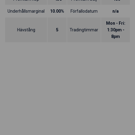
Underhållsmarginal
10.00%
Förfallodatum
n/a
Mon - Fri:
Hävstång
5
Tradingtimmar
1:30pm -
8pm