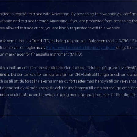
itted to register to trade with Ainvesting.
By accessing this website you confirm 
website and to trade through Ainvesting. If you are prohibited from accessing the 
re allowed to trade or not, you are kindly requested to exit this website.
ärke som tillhör Up Trend LTD, ett bolag registrerat i Bulgarien med UIC/PIC 12
 licensierat och regleras av
Bulgariens finansiella tillsynsmyndighet
enligt licen
 om marknader för finansiella instrument (MiFID).
exa instrument som innebär stor risk för snabba förluster på grund av hävst
ören.
Du bör tänka efter om du förstår hur CFD-kontrakt fungerar och om du har
ch se till att du förstår riskerna innan du fortsätter med hänsyn till din releva
r endast av allmän karaktär, och tar inte hänsyn till dina personliga omständ
nnan beslut fattas om huruvida trading med sådana produkter är lämpligt för 