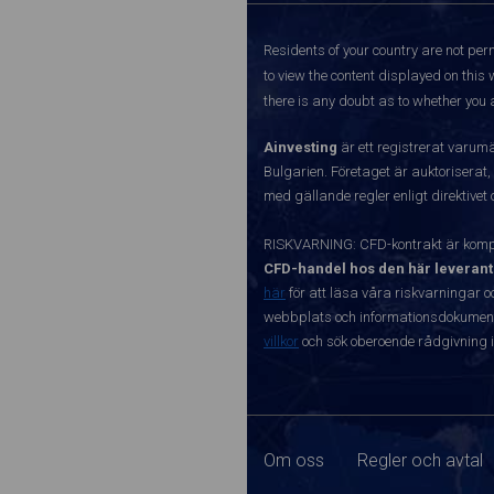
Residents of your country are not perm
to view the content displayed on this 
there is any doubt as to whether you a
Ainvesting
är ett registrerat varum
Bulgarien. Företaget är auktoriserat,
med gällande regler enligt direktivet
RISKVARNING: CFD-kontrakt är kompl
CFD-handel hos den här leverant
här
för att läsa våra riskvarningar o
webbplats och informationsdokument ä
villkor
och sök oberoende rådgivning i
Om oss
Regler och avtal