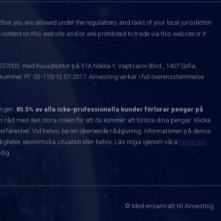
that you are allowed under the regulations and laws of your local jurisdiction
content on this website and/or are prohibited to trade via this website or if
1527003, med huvudkontor på 51A Nikola Y. Vaptsarov Blvd., 1407 Sofia,
snummer РГ-03-110/13.07.2017. Ainvesting verkar i full överensstämmelse
ången.
85.5% av alla icke-professionella kunder förlorar pengar på
 råd med den stora risken för att du kommer att förlora dina pengar. Klicka
nta erfarenhet. Vid behov, be om oberoende rådgivning. Informationen på denna
igheter, ekonomiska situation eller behov. Läs noga igenom våra
regler och
dig.
© Med ensamrätt till Ainvesting