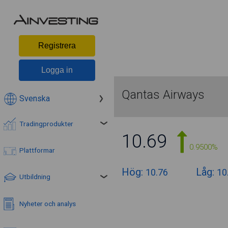
Registrera
Logga in
Qantas Airways
Svenska
Tradingprodukter
10.69
0.9500%
Plattformar
Hög:
Låg:
10.76
10
Utbildning
Nyheter och analys