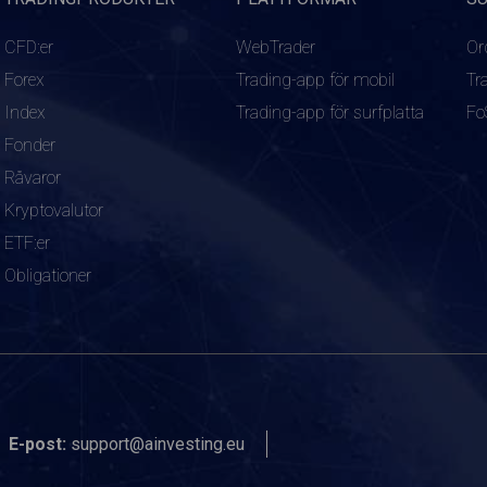
CFD:er
WebTrader
Or
Forex
Trading-app för mobil
Tr
Index
Trading-app för surfplatta
Fo
Fonder
Råvaror
Kryptovalutor
ETF:er
Obligationer
E-post:
support@ainvesting.eu