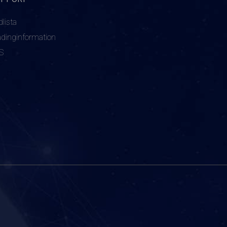
dlista
adinginformation
S