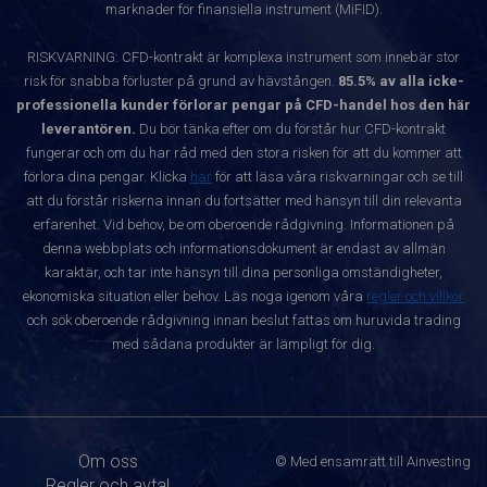
marknader för finansiella instrument (MiFID).
RISKVARNING: CFD-kontrakt är komplexa instrument som innebär stor
risk för snabba förluster på grund av hävstången.
85.5% av alla icke-
professionella kunder förlorar pengar på CFD-handel hos den här
leverantören.
Du bör tänka efter om du förstår hur CFD-kontrakt
fungerar och om du har råd med den stora risken för att du kommer att
förlora dina pengar. Klicka
här
för att läsa våra riskvarningar och se till
att du förstår riskerna innan du fortsätter med hänsyn till din relevanta
erfarenhet. Vid behov, be om oberoende rådgivning. Informationen på
denna webbplats och informationsdokument är endast av allmän
karaktär, och tar inte hänsyn till dina personliga omständigheter,
ekonomiska situation eller behov. Läs noga igenom våra
regler och villkor
och sök oberoende rådgivning innan beslut fattas om huruvida trading
med sådana produkter är lämpligt för dig.
Om oss
© Med ensamrätt till Ainvesting
Regler och avtal