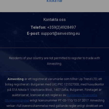
klicka här
Kontakta oss
Telefon:
+359(2)4928497
E-post:
support@ainvesting.eu
Residents of your country are not permitted to register to trade with
Ainvesting.
Ainvesting
är ett registrerat varumärke som tillhör Up Trend LTD, ett
bolag registrerat i Bulgarien med UIC/PIC 121527003, med huvudkontor
på 51A Nikola Y. Vaptsarov Blvd., 1407 Sofia, Bulgarien. Företaget är
auktoriserat, licensierat och regleras av
Bulgariens finansiella
tillsynsmyndighet
enligt licensnummer РГ-03-110/13.07.2017. Ainvesting
verkar i full överensstämmelse med gällande regler enligt direktivet om