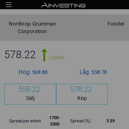
Northrop Grumman
Fonder
Corporation
578.22
2.0600%
Hög:
Låg:
568.88
558.78
558.22
578.22
Sälj
Köp
1700-
Spread per enhet
Spread (%)
3.59
2000