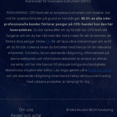
marknader för finansiella instrument (MiFID).
RISKVARNING: CFD-kontrakt är komplexa instrument som innebär stor
risk för snabba förluster på grund av hävstången.
85.5% av alla icke-
professionella kunder förlorar pengar på CFD-handel hos den här
leverantören.
Du bör tänka efter om du förstår hur CFD-kontrakt
fungerar och om du har råd med den stora risken för att du kommer att
förlora dina pengar. Klicka
här
för att läsa våra riskvarningar och se till
att du förstår riskerna innan du fortsätter med hänsyn till din relevanta
erfarenhet. Vid behov, be om oberoende rådgivning. Informationen på
denna webbplats och informationsdokument är endast av allmän
karaktär, och tar inte hänsyn till dina personliga omständigheter,
ekonomiska situation eller behov. Läs noga igenom våra
regler och villkor
och sök oberoende rådgivning innan beslut fattas om huruvida trading
med sådana produkter är lämpligt för dig.
Om oss
© Med ensamrätt till Ainvesting
Regler och avtal