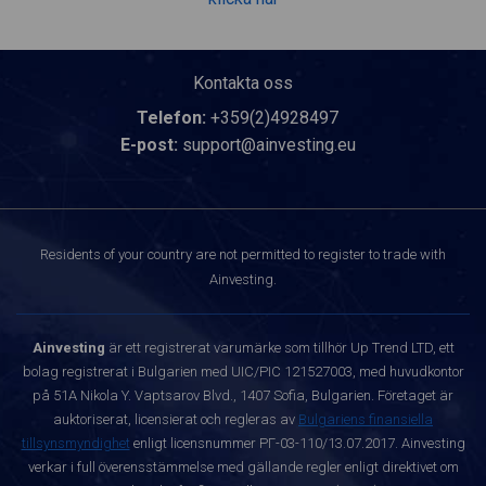
Kontakta oss
Telefon:
+359(2)4928497
E-post:
support@ainvesting.eu
Residents of your country are not permitted to register to trade with
Ainvesting.
Ainvesting
är ett registrerat varumärke som tillhör Up Trend LTD, ett
bolag registrerat i Bulgarien med UIC/PIC 121527003, med huvudkontor
på 51A Nikola Y. Vaptsarov Blvd., 1407 Sofia, Bulgarien. Företaget är
auktoriserat, licensierat och regleras av
Bulgariens finansiella
tillsynsmyndighet
enligt licensnummer РГ-03-110/13.07.2017. Ainvesting
verkar i full överensstämmelse med gällande regler enligt direktivet om