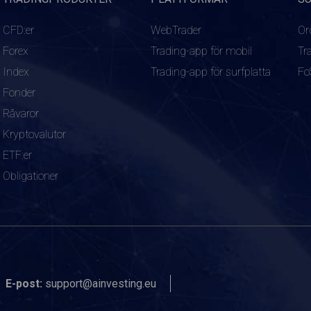
CFD:er
WebTrader
Or
Forex
Trading-app för mobil
Tr
Index
Trading-app för surfplatta
Fo
Fonder
Råvaror
Kryptovalutor
ETF:er
Obligationer
E-post:
support@ainvesting.eu