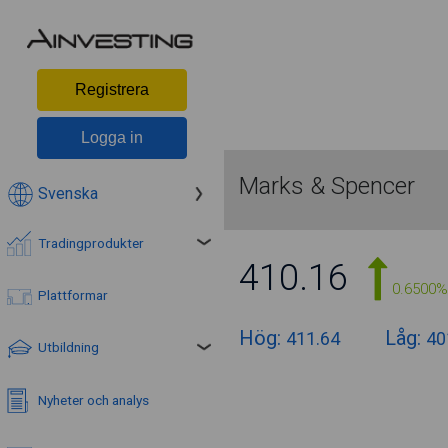
Registrera
Logga in
Marks & Spencer
Svenska
Tradingprodukter
410.16
0.6500%
Plattformar
Hög:
Låg:
411.64
40
Utbildning
Nyheter och analys