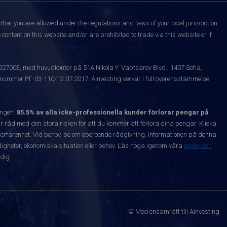
that you are allowed under the regulations and laws of your local jurisdiction
content on this website and/or are prohibited to trade via this website or if
1527003, med huvudkontor på 51A Nikola Y. Vaptsarov Blvd., 1407 Sofia,
snummer РГ-03-110/13.07.2017. Ainvesting verkar i full överensstämmelse
ången.
85.5% av alla icke-professionella kunder förlorar pengar på
 råd med den stora risken för att du kommer att förlora dina pengar. Klicka
nta erfarenhet. Vid behov, be om oberoende rådgivning. Informationen på denna
igheter, ekonomiska situation eller behov. Läs noga igenom våra
regler och
dig.
© Med ensamrätt till Ainvesting