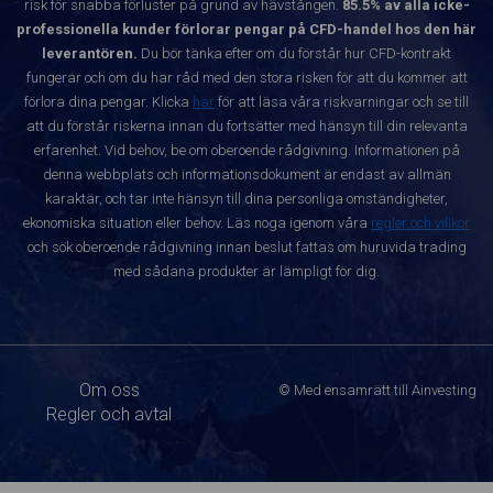
risk för snabba förluster på grund av hävstången.
85.5% av alla icke-
professionella kunder förlorar pengar på CFD-handel hos den här
leverantören.
Du bör tänka efter om du förstår hur CFD-kontrakt
fungerar och om du har råd med den stora risken för att du kommer att
förlora dina pengar. Klicka
här
för att läsa våra riskvarningar och se till
att du förstår riskerna innan du fortsätter med hänsyn till din relevanta
erfarenhet. Vid behov, be om oberoende rådgivning. Informationen på
denna webbplats och informationsdokument är endast av allmän
karaktär, och tar inte hänsyn till dina personliga omständigheter,
ekonomiska situation eller behov. Läs noga igenom våra
regler och villkor
och sök oberoende rådgivning innan beslut fattas om huruvida trading
med sådana produkter är lämpligt för dig.
Om oss
© Med ensamrätt till Ainvesting
Regler och avtal