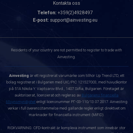
Kontakta oss
Telefon:
+359(2)4928497
E-post:
support@ainvesting.eu
Residents of your country are not permitted to register to trade with
Ainvesting.
Ainvesting
är ett registrerat varumärke som tillhör Up Trend LTD, ett
bolag registrerat i Bulgarien med UIC/PIC 121527003, med huvudkontor
på 51A Nikola Y. Vaptsarov Blvd., 1407 Sofia, Bulgarien. Företaget är
auktoriserat, licensierat och regleras av
Bulgariens finansiella
tillsynsmyndighet
enligt licensnummer РГ-03-110/13.07.2017. Ainvesting
verkar i full överensstämmelse med gällande regler enligt direktivet om
marknader för finansiella instrument (MiFID).
RISKVARNING: CFD-kontrakt är komplexa instrument som innebär stor