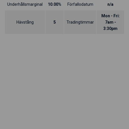
Underhållsmarginal
10.00%
Förfallodatum
n/a
Mon - Fri:
Hävstång
5
Tradingtimmar
7am -
3:30pm