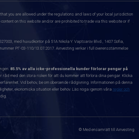
that you are allowed under the regulations and laws of your local jurisdiction
content on this website and/or are prohibited to trade via this website or if
1527003, med huvudkontor på 51A Nikola Y. Vaptsarov Blvd., 1407 Sofia,
snummer РГ-03-110/13.07.2017. Ainvesting verkar i full överensstämmelse
ången.
85.5% av alla icke-professionella kunder förlorar pengar på
 råd med den stora risken för att du kommer att förlora dina pengar. Klicka
nta erfarenhet. Vid behov, be om oberoende rådgivning. Informationen på denna
igheter, ekonomiska situation eller behov. Läs noga igenom våra
regler och
dig.
© Med ensamrätt till Ainvesting