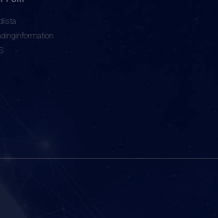
dlista
adinginformation
S