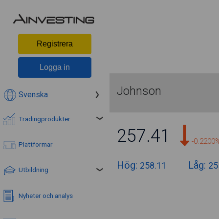
Registrera
Logga in
Johnson
Svenska
Tradingprodukter
257.41
-0.2200
Plattformar
Hög:
Låg:
258.11
25
Utbildning
Nyheter och analys