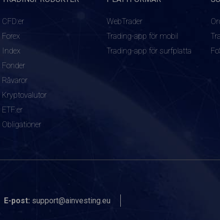
CFD:er
WebTrader
Or
Forex
Trading-app för mobil
Tr
Index
Trading-app för surfplatta
Fo
Fonder
Råvaror
Kryptovalutor
ETF:er
Obligationer
E-post:
support@ainvesting.eu