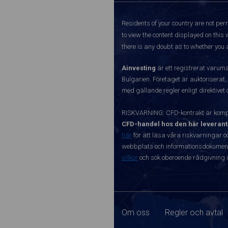
Residents of your country are not perm
to view the content displayed on this 
there is any doubt as to whether you a
Ainvesting
är ett registrerat varum
Bulgarien. Företaget är auktoriserat,
med gällande regler enligt direktivet
RISKVARNING: CFD-kontrakt är kompl
CFD-handel hos den här leverant
här
för att läsa våra riskvarningar o
webbplats och informationsdokument ä
villkor
och sök oberoende rådgivning i
Om oss
Regler och avtal