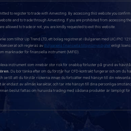
itted to register to trade with Ainvesting.
By accessing this website you confirm 
website and to trade through Ainvesting. If you are prohibited from accessing the 
re allowed to trade or not, you are kindly requested to exit this website.
ärke som tillhör Up Trend LTD, ett bolag registrerat i Bulgarien med UIC/PIC 12
 licensierat och regleras av
Bulgariens finansiella tillsynsmyndighet
enligt licen
 om marknader för finansiella instrument (MiFID).
exa instrument som innebär stor risk för snabba förluster på grund av hävst
ören.
Du bör tänka efter om du förstår hur CFD-kontrakt fungerar och om du har
ch se till att du förstår riskerna innan du fortsätter med hänsyn till din releva
r endast av allmän karaktär, och tar inte hänsyn till dina personliga omständ
nnan beslut fattas om huruvida trading med sådana produkter är lämpligt för 