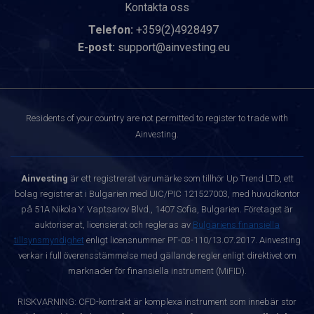
Kontakta oss
Telefon:
+359(2)4928497
E-post:
support@ainvesting.eu
Residents of your country are not permitted to register to trade with
Ainvesting.
Ainvesting
är ett registrerat varumärke som tillhör Up Trend LTD, ett
bolag registrerat i Bulgarien med UIC/PIC 121527003, med huvudkontor
på 51A Nikola Y. Vaptsarov Blvd., 1407 Sofia, Bulgarien. Företaget är
auktoriserat, licensierat och regleras av
Bulgariens finansiella
tillsynsmyndighet
enligt licensnummer РГ-03-110/13.07.2017. Ainvesting
verkar i full överensstämmelse med gällande regler enligt direktivet om
marknader för finansiella instrument (MiFID).
RISKVARNING: CFD-kontrakt är komplexa instrument som innebär stor