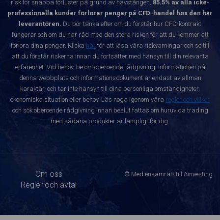
risk för snabba förluster på grund av hävstången.
85.5% av alla icke-
professionella kunder förlorar pengar på CFD-handel hos den här
leverantören.
Du bör tänka efter om du förstår hur CFD-kontrakt
fungerar och om du har råd med den stora risken för att du kommer att
förlora dina pengar. Klicka
här
för att läsa våra riskvarningar och se till
att du förstår riskerna innan du fortsätter med hänsyn till din relevanta
erfarenhet. Vid behov, be om oberoende rådgivning. Informationen på
denna webbplats och informationsdokument är endast av allmän
karaktär, och tar inte hänsyn till dina personliga omständigheter,
ekonomiska situation eller behov. Läs noga igenom våra
regler och villkor
och sök oberoende rådgivning innan beslut fattas om huruvida trading
med sådana produkter är lämpligt för dig.
Om oss
© Med ensamrätt till Ainvesting
Regler och avtal