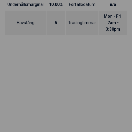
Underhållsmarginal
10.00%
Förfallodatum
n/a
Mon - Fri:
Hävstång
5
Tradingtimmar
7am -
3:30pm