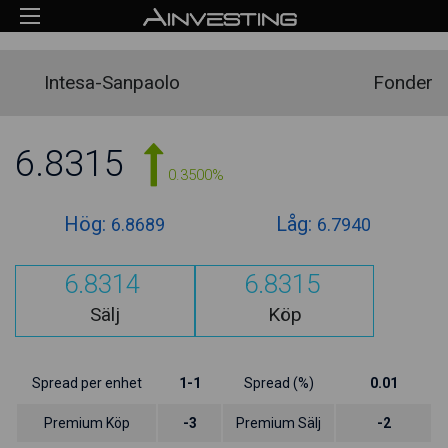
Intesa-Sanpaolo
Fonder
6.8315
0.3500%
Hög:
Låg:
6.8689
6.7940
6.8314
6.8315
Sälj
Köp
Spread per enhet
1-1
Spread (%)
0.01
Premium Köp
-3
Premium Sälj
-2