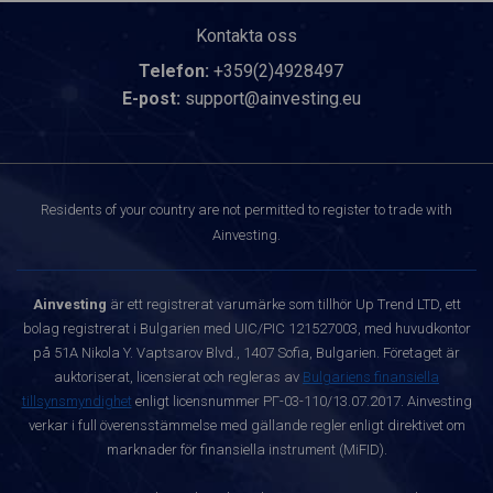
Kontakta oss
Telefon:
+359(2)4928497
E-post:
support@ainvesting.eu
Residents of your country are not permitted to register to trade with
Ainvesting.
Ainvesting
är ett registrerat varumärke som tillhör Up Trend LTD, ett
bolag registrerat i Bulgarien med UIC/PIC 121527003, med huvudkontor
på 51A Nikola Y. Vaptsarov Blvd., 1407 Sofia, Bulgarien. Företaget är
auktoriserat, licensierat och regleras av
Bulgariens finansiella
tillsynsmyndighet
enligt licensnummer РГ-03-110/13.07.2017. Ainvesting
verkar i full överensstämmelse med gällande regler enligt direktivet om
marknader för finansiella instrument (MiFID).