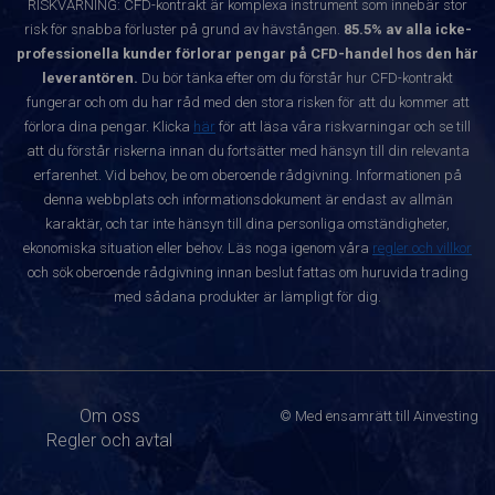
RISKVARNING: CFD-kontrakt är komplexa instrument som innebär stor
risk för snabba förluster på grund av hävstången.
85.5% av alla icke-
professionella kunder förlorar pengar på CFD-handel hos den här
leverantören.
Du bör tänka efter om du förstår hur CFD-kontrakt
fungerar och om du har råd med den stora risken för att du kommer att
förlora dina pengar. Klicka
här
för att läsa våra riskvarningar och se till
att du förstår riskerna innan du fortsätter med hänsyn till din relevanta
erfarenhet. Vid behov, be om oberoende rådgivning. Informationen på
denna webbplats och informationsdokument är endast av allmän
karaktär, och tar inte hänsyn till dina personliga omständigheter,
ekonomiska situation eller behov. Läs noga igenom våra
regler och villkor
och sök oberoende rådgivning innan beslut fattas om huruvida trading
med sådana produkter är lämpligt för dig.
Om oss
© Med ensamrätt till Ainvesting
Regler och avtal