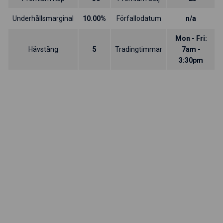
Underhållsmarginal
10.00%
Förfallodatum
n/a
Mon - Fri:
Hävstång
5
Tradingtimmar
7am -
3:30pm