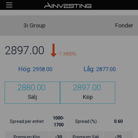
3i Group
Fonder
2897.00
-1.3900%
Hög:
Låg:
2958.00
2877.00
2880.00
2897.00
Sälj
Köp
1000-
Spread per enhet
Spread (%)
0.60
1700
Premium Köp
-30
Premium Sälj
-25