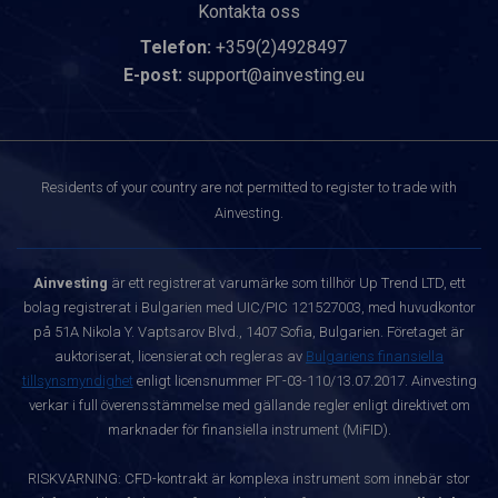
Kontakta oss
Telefon:
+359(2)4928497
E-post:
support@ainvesting.eu
Residents of your country are not permitted to register to trade with
Ainvesting.
Ainvesting
är ett registrerat varumärke som tillhör Up Trend LTD, ett
bolag registrerat i Bulgarien med UIC/PIC 121527003, med huvudkontor
på 51A Nikola Y. Vaptsarov Blvd., 1407 Sofia, Bulgarien. Företaget är
auktoriserat, licensierat och regleras av
Bulgariens finansiella
tillsynsmyndighet
enligt licensnummer РГ-03-110/13.07.2017. Ainvesting
verkar i full överensstämmelse med gällande regler enligt direktivet om
marknader för finansiella instrument (MiFID).
RISKVARNING: CFD-kontrakt är komplexa instrument som innebär stor