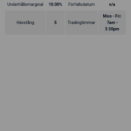
Underhållsmarginal
10.00%
Förfallodatum
n/a
Mon - Fri:
Hävstång
5
Tradingtimmar
7am -
3:30pm