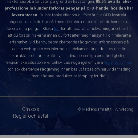
risk för snabba förluster på grund av hävstången.
85.5% av alla icke-
professionella kunder förlorar pengar på CFD-handel hos den här
leverantören.
Du bör tänka efter om du förstår hur CFD-kontrakt
fungerar och om du har råd med den stora risken för att du kommer att
förlora dina pengar. Klicka
här
för att läsa våra riskvarningar och se till
att du förstår riskerna innan du fortsätter med hänsyn till din relevanta
erfarenhet. Vid behov, be om oberoende rådgivning. Informationen på
denna webbplats och informationsdokument är endast av allmän
karaktär, och tar inte hänsyn till dina personliga omständigheter,
ekonomiska situation eller behov. Läs noga igenom våra
regler och villkor
och sök oberoende rådgivning innan beslut fattas om huruvida trading
med sådana produkter är lämpligt för dig.
Om oss
© Med ensamrätt till Ainvesting
Regler och avtal