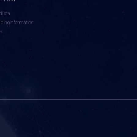
dlista
adinginformation
S