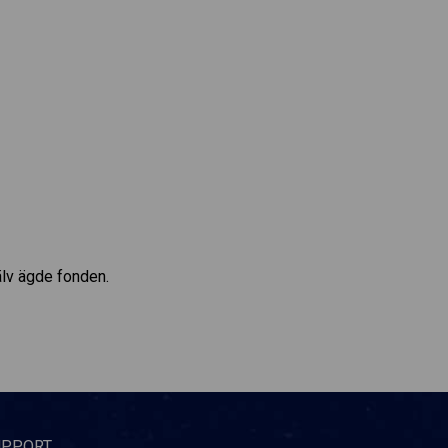
älv ägde fonden.
UPPORT