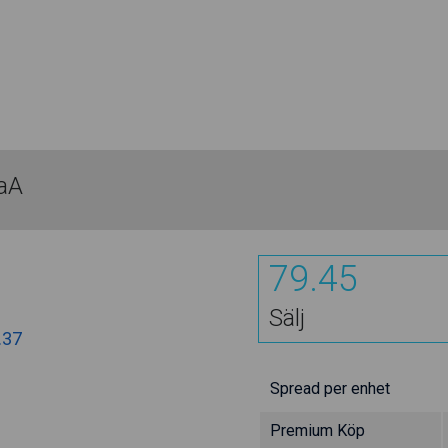
aA
79.45
Sälj
.37
Spread per enhet
Premium Köp