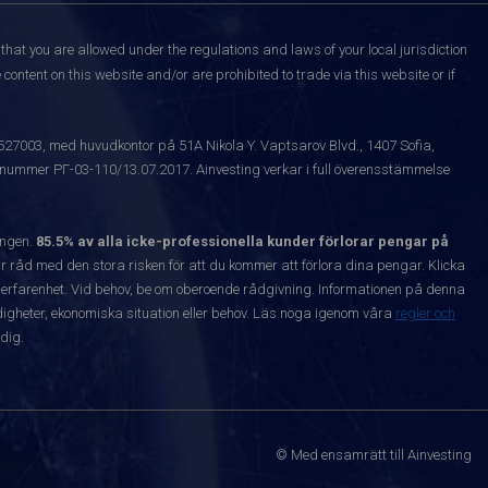
that you are allowed under the regulations and laws of your local jurisdiction
content on this website and/or are prohibited to trade via this website or if
1527003, med huvudkontor på 51A Nikola Y. Vaptsarov Blvd., 1407 Sofia,
snummer РГ-03-110/13.07.2017. Ainvesting verkar i full överensstämmelse
ången.
85.5% av alla icke-professionella kunder förlorar pengar på
 råd med den stora risken för att du kommer att förlora dina pengar. Klicka
nta erfarenhet. Vid behov, be om oberoende rådgivning. Informationen på denna
igheter, ekonomiska situation eller behov. Läs noga igenom våra
regler och
dig.
© Med ensamrätt till Ainvesting