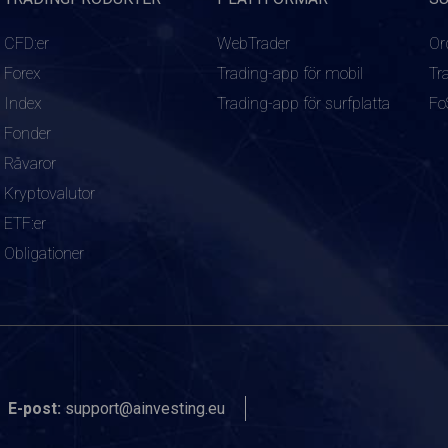
CFD:er
WebTrader
Or
Forex
Trading-app för mobil
Tr
Index
Trading-app för surfplatta
Fo
Fonder
Råvaror
Kryptovalutor
ETF:er
Obligationer
E-post:
support@ainvesting.eu