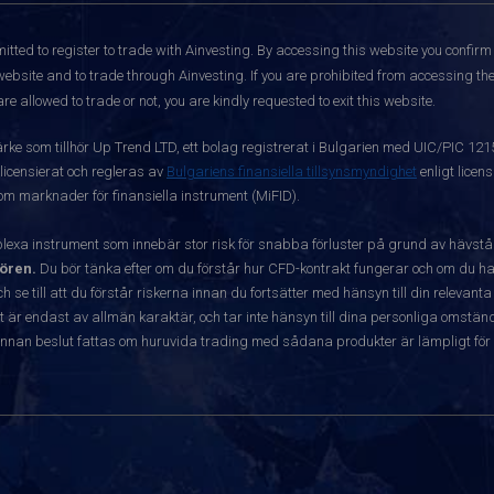
itted to register to trade with Ainvesting.
By accessing this website you confirm 
website and to trade through Ainvesting. If you are prohibited from accessing the 
re allowed to trade or not, you are kindly requested to exit this website.
ärke som tillhör Up Trend LTD, ett bolag registrerat i Bulgarien med UIC/PIC 12
 licensierat och regleras av
Bulgariens finansiella tillsynsmyndighet
enligt licen
 om marknader för finansiella instrument (MiFID).
exa instrument som innebär stor risk för snabba förluster på grund av hävst
ören.
Du bör tänka efter om du förstår hur CFD-kontrakt fungerar och om du har
ch se till att du förstår riskerna innan du fortsätter med hänsyn till din releva
r endast av allmän karaktär, och tar inte hänsyn till dina personliga omständ
nnan beslut fattas om huruvida trading med sådana produkter är lämpligt för 