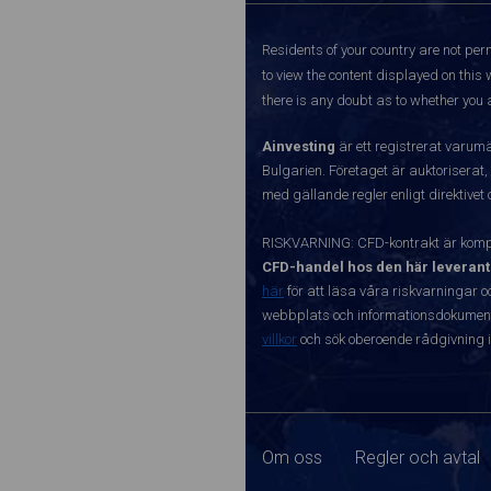
Residents of your country are not perm
to view the content displayed on this 
there is any doubt as to whether you a
Ainvesting
är ett registrerat varum
Bulgarien. Företaget är auktoriserat,
med gällande regler enligt direktivet
RISKVARNING: CFD-kontrakt är kompl
CFD-handel hos den här leverant
här
för att läsa våra riskvarningar o
webbplats och informationsdokument ä
villkor
och sök oberoende rådgivning i
Om oss
Regler och avtal