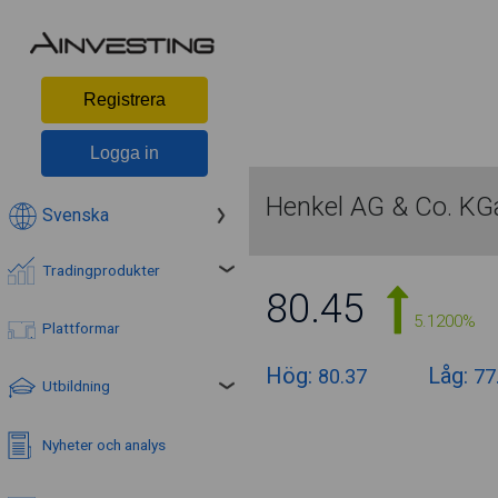
Registrera
Logga in
Henkel AG & Co. KG
Svenska
Tradingprodukter
80.45
5.1200%
Plattformar
Hög:
Låg:
80.37
77
Utbildning
Nyheter och analys