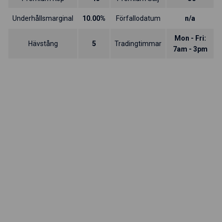
Underhållsmarginal
10.00%
Förfallodatum
n/a
Mon - Fri:
Hävstång
5
Tradingtimmar
7am - 3pm