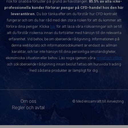
risk för snabba förluster på grund av hävstången.
85.5% av alla icke-
professionella kunder förlorar pengar på CFD-handel hos den här
leverantören.
Du bör tänka efter om du förstår hur CFD-kontrakt
fungerar och om du har råd med den stora risken för att du kommer att
förlora dina pengar. Klicka
här
för att läsa våra riskvarningar och se till
att du förstår riskerna innan du fortsätter med hänsyn till din relevanta
erfarenhet. Vid behov, be om oberoende rådgivning. Informationen på
denna webbplats och informationsdokument är endast av allmän
karaktär, och tar inte hänsyn till dina personliga omständigheter,
ekonomiska situation eller behov. Läs noga igenom våra
regler och villkor
och sök oberoende rådgivning innan beslut fattas om huruvida trading
med sådana produkter är lämpligt för dig.
Om oss
© Med ensamrätt till Ainvesting
Regler och avtal