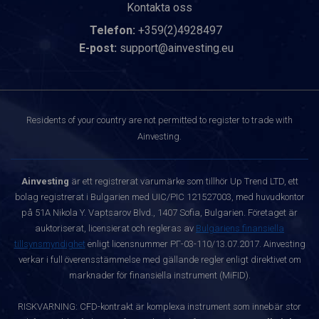
Kontakta oss
Telefon:
+359(2)4928497
E-post:
support@ainvesting.eu
Residents of your country are not permitted to register to trade with
Ainvesting.
Ainvesting
är ett registrerat varumärke som tillhör Up Trend LTD, ett
bolag registrerat i Bulgarien med UIC/PIC 121527003, med huvudkontor
på 51A Nikola Y. Vaptsarov Blvd., 1407 Sofia, Bulgarien. Företaget är
auktoriserat, licensierat och regleras av
Bulgariens finansiella
tillsynsmyndighet
enligt licensnummer РГ-03-110/13.07.2017. Ainvesting
verkar i full överensstämmelse med gällande regler enligt direktivet om
marknader för finansiella instrument (MiFID).
RISKVARNING: CFD-kontrakt är komplexa instrument som innebär stor