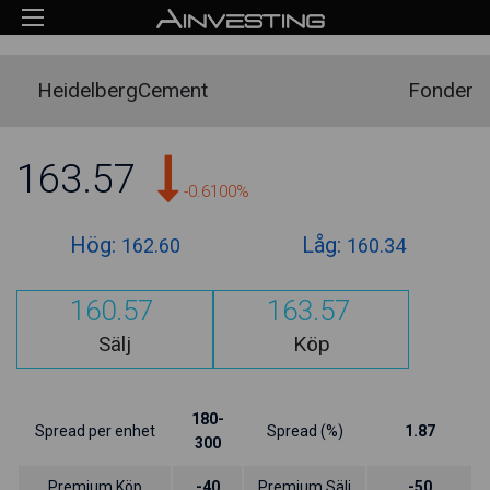
HeidelbergCement
Fonder
163.57
-0.6100%
Hög:
Låg:
162.60
160.34
160.57
163.57
Sälj
Köp
180-
Spread per enhet
Spread (%)
1.87
300
Premium Köp
-40
Premium Sälj
-50