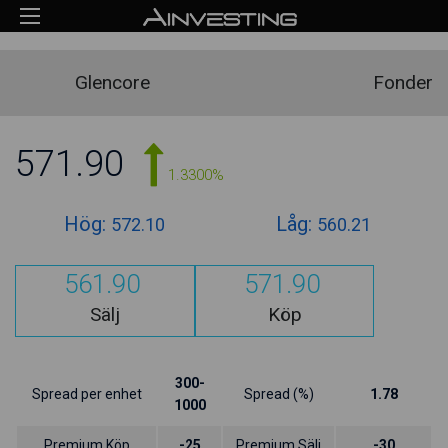
Glencore
Fonder
571.90
1.3300%
Hög:
Låg:
572.10
560.21
561.90
571.90
Sälj
Köp
300-
Spread per enhet
Spread (%)
1.78
1000
Premium Köp
-25
Premium Sälj
-30