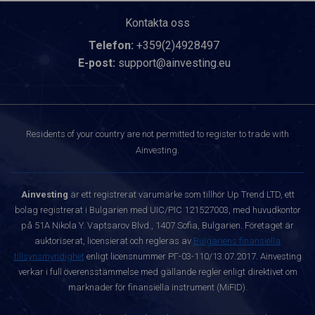
Kontakta oss
Telefon:
+359(2)4928497
E-post:
support@ainvesting.eu
Residents of your country are not permitted to register to trade with
Ainvesting.
Ainvesting
är ett registrerat varumärke som tillhör Up Trend LTD, ett
bolag registrerat i Bulgarien med UIC/PIC 121527003, med huvudkontor
på 51A Nikola Y. Vaptsarov Blvd., 1407 Sofia, Bulgarien. Företaget är
auktoriserat, licensierat och regleras av
Bulgariens finansiella
tillsynsmyndighet
enligt licensnummer РГ-03-110/13.07.2017. Ainvesting
verkar i full överensstämmelse med gällande regler enligt direktivet om
marknader för finansiella instrument (MiFID).