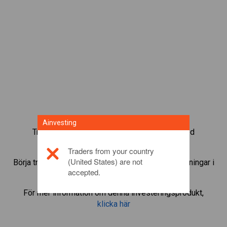
Ainvesting
Trada mer än 1 000 internationella fonder med
Ainvestings CFD-tradingplattform.
Traders from your country
(United States) are not
Börja trada CFD:er i
Glencore
. Få kurser och utdelningar i
accepted.
realtid som om du själv ägde fonden.
För mer information om denna investeringsprodukt,
klicka här