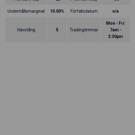
Underhållsmarginal
10.00%
Förfallodatum
n/a
Mon - Fri:
Hävstång
5
Tradingtimmar
7am -
3:30pm