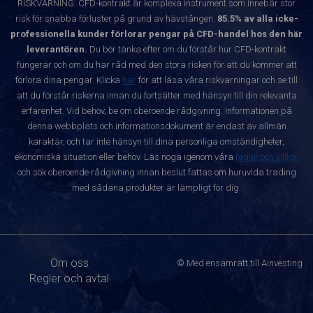
RISKVARNING: CFD-kontrakt är komplexa instrument som innebär stor
risk för snabba förluster på grund av hävstången.
85.5% av alla icke-
professionella kunder förlorar pengar på CFD-handel hos den här
leverantören.
Du bör tänka efter om du förstår hur CFD-kontrakt
fungerar och om du har råd med den stora risken för att du kommer att
förlora dina pengar. Klicka
här
för att läsa våra riskvarningar och se till
att du förstår riskerna innan du fortsätter med hänsyn till din relevanta
erfarenhet. Vid behov, be om oberoende rådgivning. Informationen på
denna webbplats och informationsdokument är endast av allmän
karaktär, och tar inte hänsyn till dina personliga omständigheter,
ekonomiska situation eller behov. Läs noga igenom våra
regler och villkor
och sök oberoende rådgivning innan beslut fattas om huruvida trading
med sådana produkter är lämpligt för dig.
Om oss
© Med ensamrätt till Ainvesting
Regler och avtal