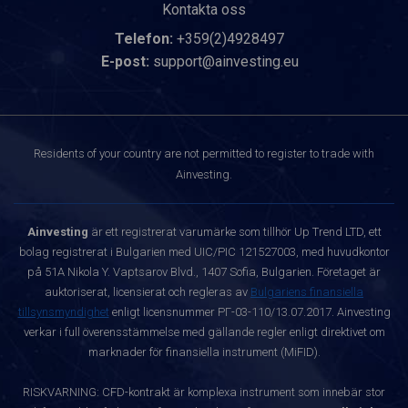
Kontakta oss
Telefon:
+359(2)4928497
E-post:
support@ainvesting.eu
Residents of your country are not permitted to register to trade with
Ainvesting.
Ainvesting
är ett registrerat varumärke som tillhör Up Trend LTD, ett
bolag registrerat i Bulgarien med UIC/PIC 121527003, med huvudkontor
på 51A Nikola Y. Vaptsarov Blvd., 1407 Sofia, Bulgarien. Företaget är
auktoriserat, licensierat och regleras av
Bulgariens finansiella
tillsynsmyndighet
enligt licensnummer РГ-03-110/13.07.2017. Ainvesting
verkar i full överensstämmelse med gällande regler enligt direktivet om
marknader för finansiella instrument (MiFID).
RISKVARNING: CFD-kontrakt är komplexa instrument som innebär stor