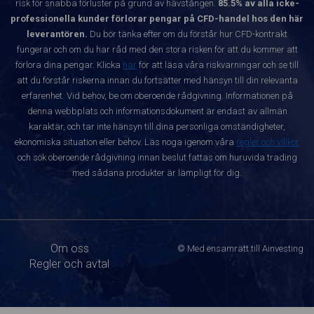
risk för snabba förluster på grund av hävstången.
85.5% av alla icke-
professionella kunder förlorar pengar på CFD-handel hos den här
leverantören.
Du bör tänka efter om du förstår hur CFD-kontrakt
fungerar och om du har råd med den stora risken för att du kommer att
förlora dina pengar. Klicka
här
för att läsa våra riskvarningar och se till
att du förstår riskerna innan du fortsätter med hänsyn till din relevanta
erfarenhet. Vid behov, be om oberoende rådgivning. Informationen på
denna webbplats och informationsdokument är endast av allmän
karaktär, och tar inte hänsyn till dina personliga omständigheter,
ekonomiska situation eller behov. Läs noga igenom våra
regler och villkor
och sök oberoende rådgivning innan beslut fattas om huruvida trading
med sådana produkter är lämpligt för dig.
Om oss
© Med ensamrätt till Ainvesting
Regler och avtal