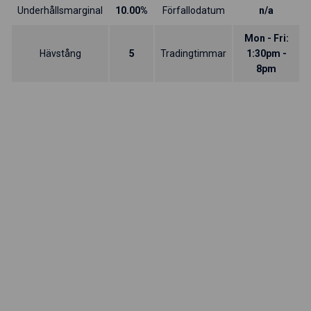
Underhållsmarginal
10.00%
Förfallodatum
n/a
Mon - Fri:
Hävstång
5
Tradingtimmar
1:30pm -
8pm