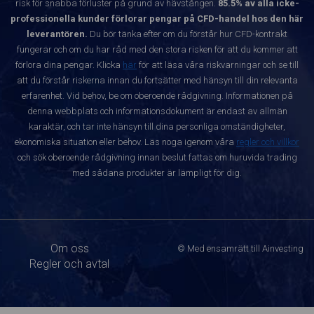
risk för snabba förluster på grund av hävstången.
85.5% av alla icke-
professionella kunder förlorar pengar på CFD-handel hos den här
leverantören.
Du bör tänka efter om du förstår hur CFD-kontrakt
fungerar och om du har råd med den stora risken för att du kommer att
förlora dina pengar. Klicka
här
för att läsa våra riskvarningar och se till
att du förstår riskerna innan du fortsätter med hänsyn till din relevanta
erfarenhet. Vid behov, be om oberoende rådgivning. Informationen på
denna webbplats och informationsdokument är endast av allmän
karaktär, och tar inte hänsyn till dina personliga omständigheter,
ekonomiska situation eller behov. Läs noga igenom våra
regler och villkor
och sök oberoende rådgivning innan beslut fattas om huruvida trading
med sådana produkter är lämpligt för dig.
Om oss
© Med ensamrätt till Ainvesting
Regler och avtal