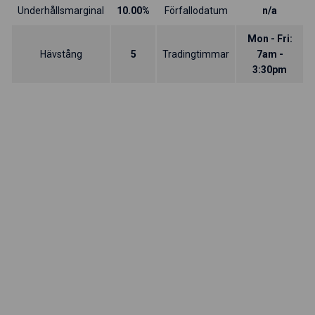
Underhållsmarginal
10.00%
Förfallodatum
n/a
Mon - Fri:
Hävstång
5
Tradingtimmar
7am -
3:30pm