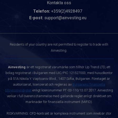
Kontakta oss
Telefon:
+359(2)4928497
E-post:
support@ainvesting.eu
Residents of your country are not permitted to register to trade with
Ainvesting.
Ainvesting
är ett registrerat varumärke som tillhör Up Trend LTD, ett
bolag registrerat i Bulgarien med UIC/PIC 121527003, med huvudkontor
på 51A Nikola Y. Vaptsarov Blvd., 1407 Sofia, Bulgarien. Företaget är
auktoriserat, licensierat och regleras av
Bulgariens finansiella
tillsynsmyndighet
enligt licensnummer РГ-03-110/13.07.2017. Ainvesting
verkar i full överensstämmelse med gällande regler enligt direktivet om
marknader för finansiella instrument (MiFID).
RISKVARNING: CFD-kontrakt är komplexa instrument som innebär stor