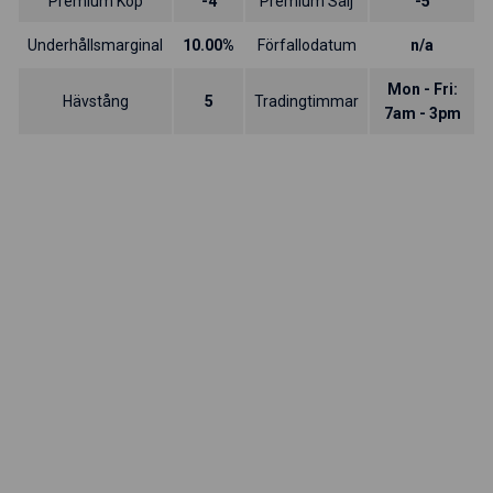
Premium Köp
-4
Premium Sälj
-5
Underhållsmarginal
10.00%
Förfallodatum
n/a
Mon - Fri:
Hävstång
5
Tradingtimmar
7am - 3pm