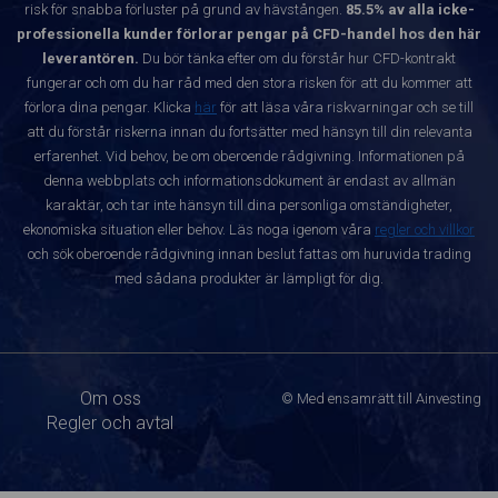
risk för snabba förluster på grund av hävstången.
85.5% av alla icke-
professionella kunder förlorar pengar på CFD-handel hos den här
leverantören.
Du bör tänka efter om du förstår hur CFD-kontrakt
fungerar och om du har råd med den stora risken för att du kommer att
förlora dina pengar. Klicka
här
för att läsa våra riskvarningar och se till
att du förstår riskerna innan du fortsätter med hänsyn till din relevanta
erfarenhet. Vid behov, be om oberoende rådgivning. Informationen på
denna webbplats och informationsdokument är endast av allmän
karaktär, och tar inte hänsyn till dina personliga omständigheter,
ekonomiska situation eller behov. Läs noga igenom våra
regler och villkor
och sök oberoende rådgivning innan beslut fattas om huruvida trading
med sådana produkter är lämpligt för dig.
Om oss
© Med ensamrätt till Ainvesting
Regler och avtal