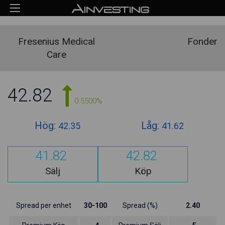
Fresenius Medical
Fonder
Care
42.82
0.5500%
Hög:
Låg:
42.35
41.62
41.82
42.82
Sälj
Köp
Spread per enhet
30-100
Spread (%)
2.40