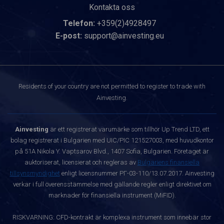
Kontakta oss
Telefon:
+359(2)4928497
E-post:
support@ainvesting.eu
Residents of your country are not permitted to register to trade with
Ainvesting.
Ainvesting
är ett registrerat varumärke som tillhör Up Trend LTD, ett
bolag registrerat i Bulgarien med UIC/PIC 121527003, med huvudkontor
på 51A Nikola Y. Vaptsarov Blvd., 1407 Sofia, Bulgarien. Företaget är
auktoriserat, licensierat och regleras av
Bulgariens finansiella
tillsynsmyndighet
enligt licensnummer РГ-03-110/13.07.2017. Ainvesting
verkar i full överensstämmelse med gällande regler enligt direktivet om
marknader för finansiella instrument (MiFID).
RISKVARNING: CFD-kontrakt är komplexa instrument som innebär stor