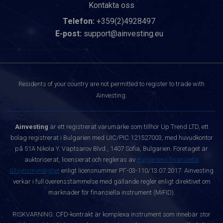
Kontakta oss
Telefon:
+359(2)4928497
E-post:
support@ainvesting.eu
Residents of your country are not permitted to register to trade with
Ainvesting.
Ainvesting
är ett registrerat varumärke som tillhör Up Trend LTD, ett
bolag registrerat i Bulgarien med UIC/PIC 121527003, med huvudkontor
på 51A Nikola Y. Vaptsarov Blvd., 1407 Sofia, Bulgarien. Företaget är
auktoriserat, licensierat och regleras av
Bulgariens finansiella
tillsynsmyndighet
enligt licensnummer РГ-03-110/13.07.2017. Ainvesting
verkar i full överensstämmelse med gällande regler enligt direktivet om
marknader för finansiella instrument (MiFID).
RISKVARNING: CFD-kontrakt är komplexa instrument som innebär stor