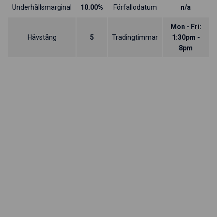
Underhållsmarginal
10.00%
Förfallodatum
n/a
Mon - Fri:
Hävstång
5
Tradingtimmar
1:30pm -
8pm