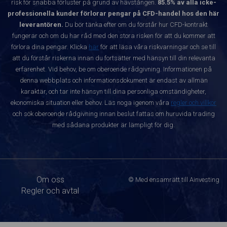
risk för snabba förluster på grund av hävstången.
85.5% av alla icke-
professionella kunder förlorar pengar på CFD-handel hos den här
leverantören.
Du bör tänka efter om du förstår hur CFD-kontrakt
fungerar och om du har råd med den stora risken för att du kommer att
förlora dina pengar. Klicka
här
för att läsa våra riskvarningar och se till
att du förstår riskerna innan du fortsätter med hänsyn till din relevanta
erfarenhet. Vid behov, be om oberoende rådgivning. Informationen på
denna webbplats och informationsdokument är endast av allmän
karaktär, och tar inte hänsyn till dina personliga omständigheter,
ekonomiska situation eller behov. Läs noga igenom våra
regler och villkor
och sök oberoende rådgivning innan beslut fattas om huruvida trading
med sådana produkter är lämpligt för dig.
Om oss
© Med ensamrätt till Ainvesting
Regler och avtal