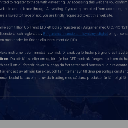
itted to register to trade with Ainvesting.
By accessing this website you confirm 
website and to trade through Ainvesting. If you are prohibited from accessing the 
re allowed to trade or not, you are kindly requested to exit this website.
ärke som tillhör Up Trend LTD, ett bolag registrerat i Bulgarien med UIC/PIC 12
 licensierat och regleras av
Bulgariens finansiella tillsynsmyndighet
enligt licen
 om marknader för finansiella instrument (MiFID).
exa instrument som innebär stor risk för snabba förluster på grund av hävst
ören.
Du bör tänka efter om du förstår hur CFD-kontrakt fungerar och om du har
ch se till att du förstår riskerna innan du fortsätter med hänsyn till din releva
r endast av allmän karaktär, och tar inte hänsyn till dina personliga omständ
nnan beslut fattas om huruvida trading med sådana produkter är lämpligt för 