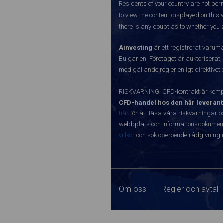
Residents of your country are not perm
to view the content displayed on this 
there is any doubt as to whether you a
Ainvesting
är ett registrerat varum
Bulgarien. Företaget är auktoriserat,
med gällande regler enligt direktivet
RISKVARNING: CFD-kontrakt är kompl
CFD-handel hos den här leverant
här
för att läsa våra riskvarningar o
webbplats och informationsdokument ä
villkor
och sök oberoende rådgivning i
Om oss
Regler och avtal