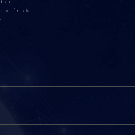
dlista
adinginformation
S