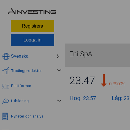
Registrera
Logga in
Eni SpA
Svenska
Tradingprodukter
23.47
-0.3900%
Plattformar
Hög:
Låg:
23.57
23
Utbildning
Nyheter och analys