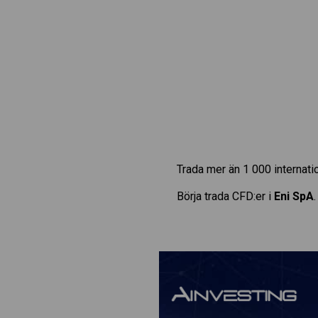
Trada mer än 1 000 internat
Börja trada CFD:er i
Eni SpA