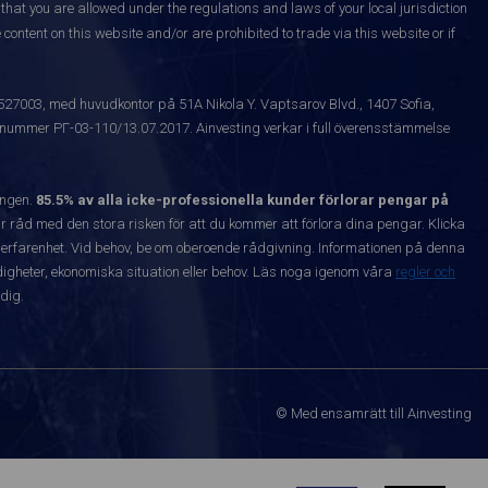
that you are allowed under the regulations and laws of your local jurisdiction
content on this website and/or are prohibited to trade via this website or if
1527003, med huvudkontor på 51A Nikola Y. Vaptsarov Blvd., 1407 Sofia,
snummer РГ-03-110/13.07.2017. Ainvesting verkar i full överensstämmelse
ången.
85.5% av alla icke-professionella kunder förlorar pengar på
 råd med den stora risken för att du kommer att förlora dina pengar. Klicka
nta erfarenhet. Vid behov, be om oberoende rådgivning. Informationen på denna
igheter, ekonomiska situation eller behov. Läs noga igenom våra
regler och
dig.
© Med ensamrätt till Ainvesting