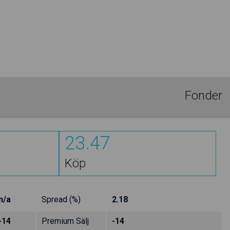
Fonder
23.47
Köp
n/a
Spread (%)
2.18
-14
Premium Sälj
-14