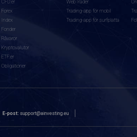
CFD:er
WebTrader
Or
Forex
Trading-app för mobil
Tr
Index
Trading-app för surfplatta
Fo
Fonder
Råvaror
Kryptovalutor
ETF:er
Obligationer
E-post:
support@ainvesting.eu