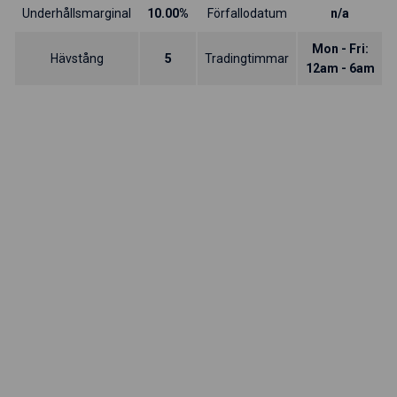
Underhållsmarginal
10.00%
Förfallodatum
n/a
Mon - Fri:
Hävstång
5
Tradingtimmar
12am - 6am