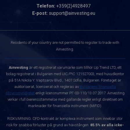
Telefon:
+359(2)4928497
E-post:
support@ainvesting.eu
Residents of your country are not permitted to register to trade with
Ainvesting.
Ainvesting
är ett registrerat varumärke som tillhör Up Trend LTD, ett
bolag registrerat i Bulgarien med UIC/PIC 121527003, med huvudkontor
på 51A Nikola Y. Vaptsarov Blvd., 1407 Sofia, Bulgarien. Företaget är
auktoriserat, licensierat och regleras av
Bulgariens finansiella
tillsynsmyndighet
enligt licensnummer РГ-03-110/13.07.2017. Ainvesting
verkar i full överensstämmelse med gällande regler enligt direktivet om
marknader för finansiella instrument (MiFID).
RISKVARNING: CFD-kontrakt är komplexa instrument som innebär stor
risk för snabba förluster på grund av hävstången.
85.5% av alla icke-