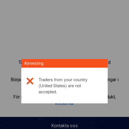
Trada mer än 1 000 internationella fonder med
Ainvesting
Ainvestings CFD-tradingplattform.
Traders from your country
Börja trada CFD:er i
Caltex
. Få kurser och utdelningar i
(United States) are not
realtid som om du själv ägde fonden.
accepted.
För mer information om denna investeringsprodukt,
klicka här
Kontakta oss