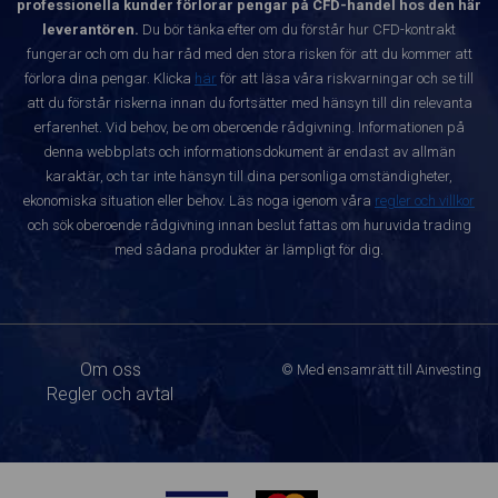
professionella kunder förlorar pengar på CFD-handel hos den här
leverantören.
Du bör tänka efter om du förstår hur CFD-kontrakt
fungerar och om du har råd med den stora risken för att du kommer att
förlora dina pengar. Klicka
här
för att läsa våra riskvarningar och se till
att du förstår riskerna innan du fortsätter med hänsyn till din relevanta
erfarenhet. Vid behov, be om oberoende rådgivning. Informationen på
denna webbplats och informationsdokument är endast av allmän
karaktär, och tar inte hänsyn till dina personliga omständigheter,
ekonomiska situation eller behov. Läs noga igenom våra
regler och villkor
och sök oberoende rådgivning innan beslut fattas om huruvida trading
med sådana produkter är lämpligt för dig.
Om oss
© Med ensamrätt till Ainvesting
Regler och avtal