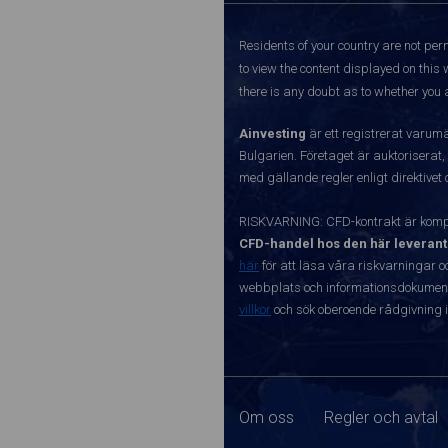
Residents of your country are not perm
to view the content displayed on this 
there is any doubt as to whether you a
Ainvesting
är ett registrerat varum
Bulgarien. Företaget är auktoriserat,
med gällande regler enligt direktivet
RISKVARNING: CFD-kontrakt är kompl
CFD-handel hos den här leverant
här
för att läsa våra riskvarningar o
webbplats och informationsdokument ä
villkor
och sök oberoende rådgivning i
Om oss
Regler och avtal