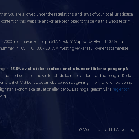
that you are allowed under the regulations and laws of your local jurisdiction
content on this website and/or are prohibited to trade via this website or if
1527003, med huvudkontor på 51A Nikola Y. Vaptsarov Blvd., 1407 Sofia,
snummer РГ-03-110/13.07.2017. Ainvesting verkar i full överensstämmelse
ången.
85.5% av alla icke-professionella kunder förlorar pengar på
 råd med den stora risken för att du kommer att förlora dina pengar. Klicka
nta erfarenhet. Vid behov, be om oberoende rådgivning. Informationen på denna
igheter, ekonomiska situation eller behov. Läs noga igenom våra
regler och
dig.
© Med ensamrätt till Ainvesting