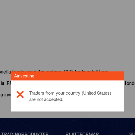
ionella fonder med Ainvestings CFD-tradingplattform.
Ainvesting
la
. Få kurser och utdelningar i realtid som om du själv ägde fond
Traders from your country (United States)
a investeringsprodukt,
klicka här
are not accepted.
TRADINGPRODUKTER
PLATTFORMAR
S