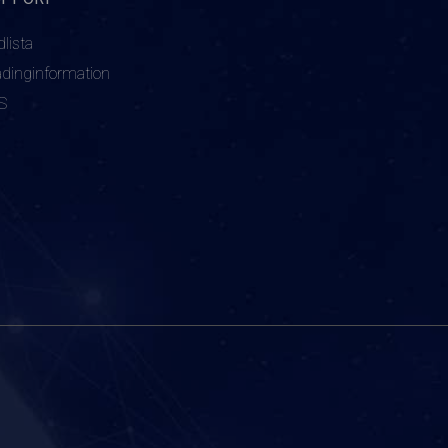
dlista
adinginformation
S