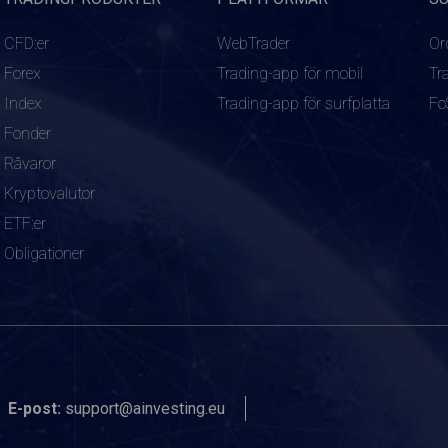
CFD:er
WebTrader
Or
Forex
Trading-app för mobil
Tr
Index
Trading-app för surfplatta
Fo
Fonder
Råvaror
Kryptovalutor
ETF:er
Obligationer
E-post:
support@ainvesting.eu