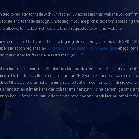
itted to register to trade with Ainvesting.
By accessing this website you confirm 
website and to trade through Ainvesting. If you are prohibited from accessing the 
re allowed to trade or not, you are kindly requested to exit this website.
ärke som tillhör Up Trend LTD, ett bolag registrerat i Bulgarien med UIC/PIC 12
 licensierat och regleras av
Bulgariens finansiella tillsynsmyndighet
enligt licen
 om marknader för finansiella instrument (MiFID).
exa instrument som innebär stor risk för snabba förluster på grund av hävst
ören.
Du bör tänka efter om du förstår hur CFD-kontrakt fungerar och om du har
ch se till att du förstår riskerna innan du fortsätter med hänsyn till din releva
r endast av allmän karaktär, och tar inte hänsyn till dina personliga omständ
nnan beslut fattas om huruvida trading med sådana produkter är lämpligt för 