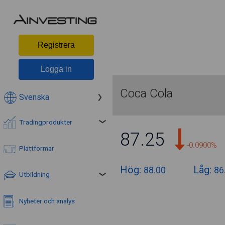
Registrera
Logga in
Coca Cola
Svenska
Tradingprodukter
87.25
-0.0900%
Plattformar
Hög:
Låg:
88.00
86
Utbildning
Nyheter och analys