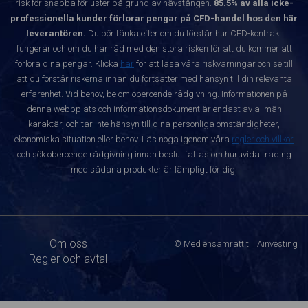
risk för snabba förluster på grund av hävstången.
85.5% av alla icke-
professionella kunder förlorar pengar på CFD-handel hos den här
leverantören.
Du bör tänka efter om du förstår hur CFD-kontrakt
fungerar och om du har råd med den stora risken för att du kommer att
förlora dina pengar. Klicka
här
för att läsa våra riskvarningar och se till
att du förstår riskerna innan du fortsätter med hänsyn till din relevanta
erfarenhet. Vid behov, be om oberoende rådgivning. Informationen på
denna webbplats och informationsdokument är endast av allmän
karaktär, och tar inte hänsyn till dina personliga omständigheter,
ekonomiska situation eller behov. Läs noga igenom våra
regler och villkor
och sök oberoende rådgivning innan beslut fattas om huruvida trading
med sådana produkter är lämpligt för dig.
Om oss
© Med ensamrätt till Ainvesting
Regler och avtal