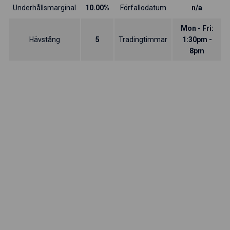
Underhållsmarginal
10.00%
Förfallodatum
n/a
Mon - Fri:
Hävstång
5
Tradingtimmar
1:30pm -
8pm