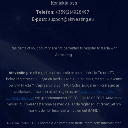
Kontakta oss
Telefon:
+359(2)4928497
E-post:
support@ainvesting.eu
Residents of your country are not permitted to register to trade with
Ainvesting.
Ainvesting
är ett registrerat varumärke som tillhör Up Trend LTD, ett
bolag registrerat i Bulgarien med UIC/PIC 121527003, med huvudkontor
på 51A Nikola Y. Vaptsarov Blvd., 1407 Sofia, Bulgarien. Företaget är
auktoriserat, licensierat och regleras av
Bulgariens finansiella
tillsynsmyndighet
enligt licensnummer РГ-03-110/13.07.2017. Ainvesting
verkar i full överensstämmelse med gällande regler enligt direktivet om
marknader för finansiella instrument (MiFID).
RISKVARNING: CFD-kontrakt är komplexa instrument som innebär stor