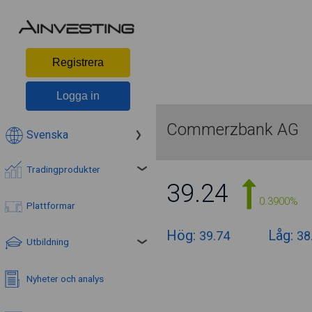
Registrera
Logga in
Commerzbank AG
Svenska
Tradingprodukter
39.24
0.3900%
Plattformar
Hög:
Låg:
39.74
38
Utbildning
Nyheter och analys