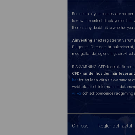
Residents of your country are not perm
to view the content displayed on this 
there is any doubt as to whether you a
Ainvesting
är ett registrerat varum
Bulgarien. Företaget är auktoriserat,
med gällande regler enligt direktivet
RISKVARNING: CFD-kontrakt är kompl
CFD-handel hos den här leverant
här
för att läsa våra riskvarningar o
webbplats och informationsdokument ä
villkor
och sök oberoende rådgivning i
Om oss
Regler och avtal