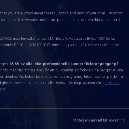
that you are allowed under the regulations and laws of your local jurisdiction
content on this website and/or are prohibited to trade via this website or if
1527003, med huvudkontor på 51A Nikola Y. Vaptsarov Blvd., 1407 Sofia,
snummer РГ-03-110/13.07.2017. Ainvesting verkar i full överensstämmelse
ången.
85.5% av alla icke-professionella kunder förlorar pengar på
 råd med den stora risken för att du kommer att förlora dina pengar. Klicka
nta erfarenhet. Vid behov, be om oberoende rådgivning. Informationen på denna
igheter, ekonomiska situation eller behov. Läs noga igenom våra
regler och
dig.
© Med ensamrätt till Ainvesting