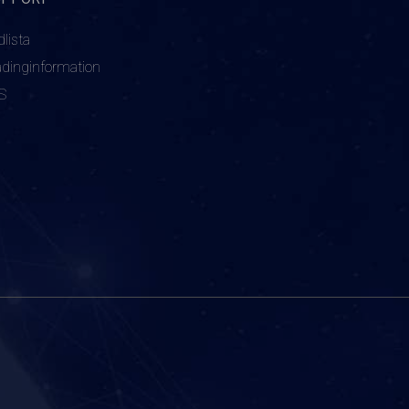
dlista
adinginformation
S