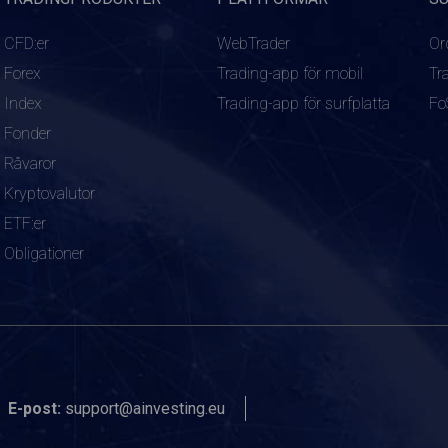
CFD:er
WebTrader
Or
Forex
Trading-app för mobil
Tr
Index
Trading-app för surfplatta
Fo
Fonder
Råvaror
Kryptovalutor
ETF:er
Obligationer
E-post:
support@ainvesting.eu