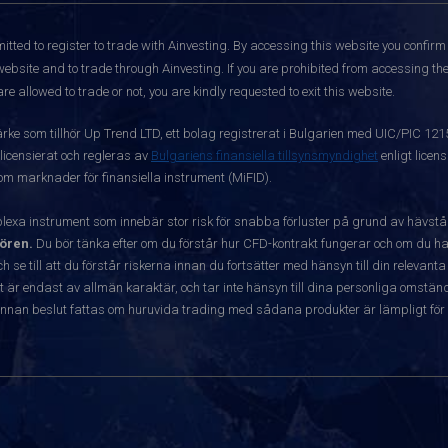
itted to register to trade with Ainvesting.
By accessing this website you confirm 
website and to trade through Ainvesting. If you are prohibited from accessing the 
re allowed to trade or not, you are kindly requested to exit this website.
ärke som tillhör Up Trend LTD, ett bolag registrerat i Bulgarien med UIC/PIC 12
 licensierat och regleras av
Bulgariens finansiella tillsynsmyndighet
enligt licen
 om marknader för finansiella instrument (MiFID).
exa instrument som innebär stor risk för snabba förluster på grund av hävst
ören.
Du bör tänka efter om du förstår hur CFD-kontrakt fungerar och om du har
ch se till att du förstår riskerna innan du fortsätter med hänsyn till din releva
r endast av allmän karaktär, och tar inte hänsyn till dina personliga omständ
nnan beslut fattas om huruvida trading med sådana produkter är lämpligt för 