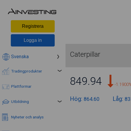
Registrera
Logga in
Caterpillar
Svenska
Tradingprodukter
849.94
-1.1900
Plattformar
Hög:
Låg:
864.60
83
Utbildning
Nyheter och analys