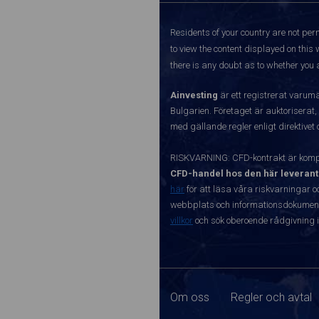
Residents of your country are not perm
to view the content displayed on this 
there is any doubt as to whether you a
Ainvesting
är ett registrerat varum
Bulgarien. Företaget är auktoriserat,
med gällande regler enligt direktivet
RISKVARNING: CFD-kontrakt är kompl
CFD-handel hos den här leverant
här
för att läsa våra riskvarningar o
webbplats och informationsdokument ä
villkor
och sök oberoende rådgivning i
Om oss
Regler och avtal