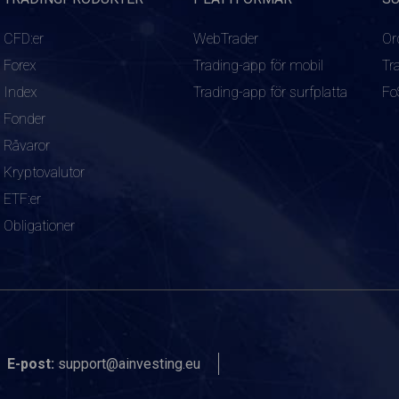
CFD:er
WebTrader
Or
Forex
Trading-app för mobil
Tr
Index
Trading-app för surfplatta
Fo
Fonder
Råvaror
Kryptovalutor
ETF:er
Obligationer
E-post:
support@ainvesting.eu