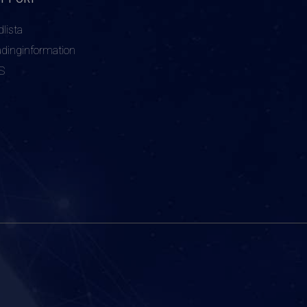
dlista
adinginformation
S