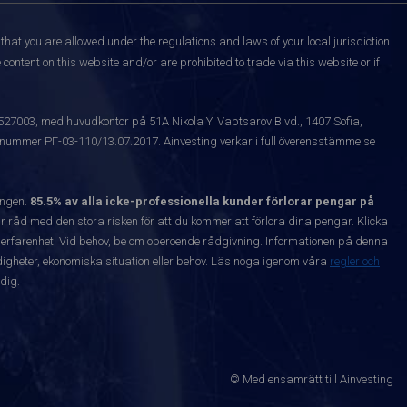
that you are allowed under the regulations and laws of your local jurisdiction
content on this website and/or are prohibited to trade via this website or if
1527003, med huvudkontor på 51A Nikola Y. Vaptsarov Blvd., 1407 Sofia,
snummer РГ-03-110/13.07.2017. Ainvesting verkar i full överensstämmelse
ången.
85.5% av alla icke-professionella kunder förlorar pengar på
 råd med den stora risken för att du kommer att förlora dina pengar. Klicka
nta erfarenhet. Vid behov, be om oberoende rådgivning. Informationen på denna
igheter, ekonomiska situation eller behov. Läs noga igenom våra
regler och
dig.
© Med ensamrätt till Ainvesting