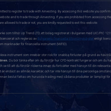
itted to register to trade with Ainvesting.
By accessing this website you confirm 
website and to trade through Ainvesting. If you are prohibited from accessing the 
re allowed to trade or not, you are kindly requested to exit this website.
ärke som tillhör Up Trend LTD, ett bolag registrerat i Bulgarien med UIC/PIC 12
 licensierat och regleras av
Bulgariens finansiella tillsynsmyndighet
enligt licen
 om marknader för finansiella instrument (MiFID).
exa instrument som innebär stor risk för snabba förluster på grund av hävst
ören.
Du bör tänka efter om du förstår hur CFD-kontrakt fungerar och om du har
ch se till att du förstår riskerna innan du fortsätter med hänsyn till din releva
r endast av allmän karaktär, och tar inte hänsyn till dina personliga omständ
nnan beslut fattas om huruvida trading med sådana produkter är lämpligt för 