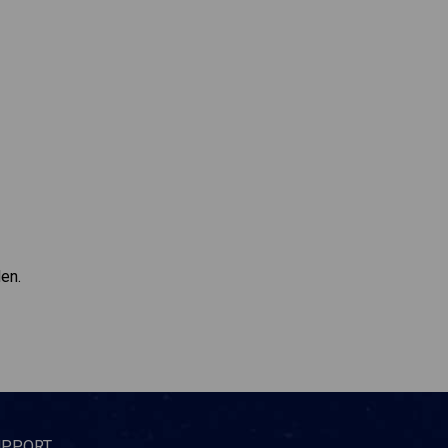
den.
UPPORT