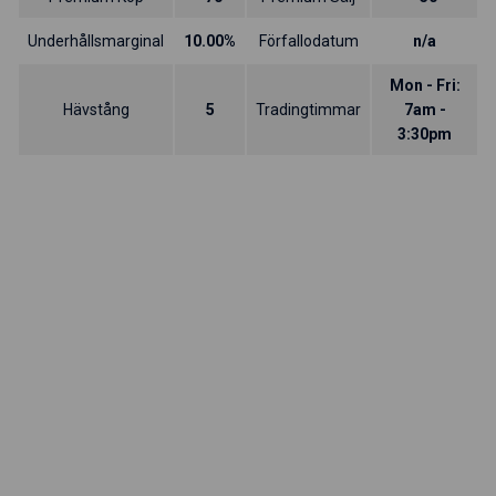
Underhållsmarginal
10.00%
Förfallodatum
n/a
Mon - Fri:
Hävstång
5
Tradingtimmar
7am -
3:30pm