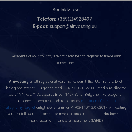
Kontakta oss
Telefon:
+359(2)4928497
E-post:
support@ainvesting.eu
Residents of your country are not permitted to register to trade with
Ainvesting.
Ainvesting
är ett registrerat varumärke som tillhör Up Trend LTD, ett
bolag registrerat i Bulgarien med UIC/PIC 121527003, med huvudkontor
på 51A Nikola Y. Vaptsarov Blvd., 1407 Sofia, Bulgarien. Företaget är
auktoriserat, licensierat och regleras av
Bulgariens finansiella
tillsynsmyndighet
enligt licensnummer РГ-03-110/13.07.2017. Ainvesting
verkar i full överensstämmelse med gällande regler enligt direktivet om
marknader för finansiella instrument (MiFID).