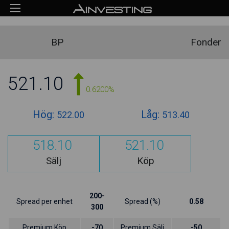
BP
Fonder
521.10
0.6200%
Hög:
Låg:
522.00
513.40
518.10
521.10
Sälj
Köp
200-
Spread per enhet
Spread (%)
0.58
300
Premium Köp
-70
Premium Sälj
-50