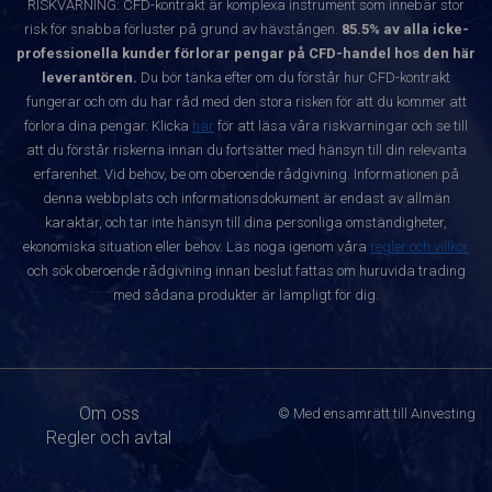
RISKVARNING: CFD-kontrakt är komplexa instrument som innebär stor
risk för snabba förluster på grund av hävstången.
85.5% av alla icke-
professionella kunder förlorar pengar på CFD-handel hos den här
leverantören.
Du bör tänka efter om du förstår hur CFD-kontrakt
fungerar och om du har råd med den stora risken för att du kommer att
förlora dina pengar. Klicka
här
för att läsa våra riskvarningar och se till
att du förstår riskerna innan du fortsätter med hänsyn till din relevanta
erfarenhet. Vid behov, be om oberoende rådgivning. Informationen på
denna webbplats och informationsdokument är endast av allmän
karaktär, och tar inte hänsyn till dina personliga omständigheter,
ekonomiska situation eller behov. Läs noga igenom våra
regler och villkor
och sök oberoende rådgivning innan beslut fattas om huruvida trading
med sådana produkter är lämpligt för dig.
Om oss
© Med ensamrätt till Ainvesting
Regler och avtal