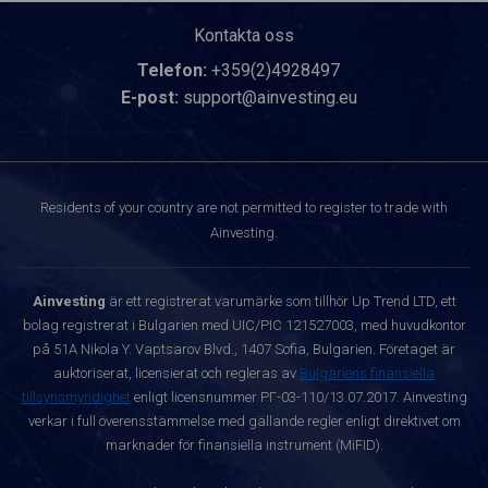
Kontakta oss
Telefon:
+359(2)4928497
E-post:
support@ainvesting.eu
Residents of your country are not permitted to register to trade with
Ainvesting.
Ainvesting
är ett registrerat varumärke som tillhör Up Trend LTD, ett
bolag registrerat i Bulgarien med UIC/PIC 121527003, med huvudkontor
på 51A Nikola Y. Vaptsarov Blvd., 1407 Sofia, Bulgarien. Företaget är
auktoriserat, licensierat och regleras av
Bulgariens finansiella
tillsynsmyndighet
enligt licensnummer РГ-03-110/13.07.2017. Ainvesting
verkar i full överensstämmelse med gällande regler enligt direktivet om
marknader för finansiella instrument (MiFID).