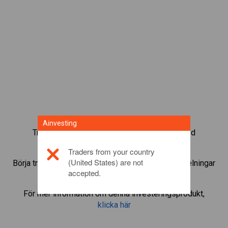
Ainvesting
Trada mer än 1 000 internationella fonder med
Ainvestings CFD-tradingplattform.
Traders from your country
(United States) are not
Börja trada CFD:er i
BlackRock
. Få kurser och utdelningar
accepted.
i realtid som om du själv ägde fonden.
För mer information om denna investeringsprodukt,
klicka här