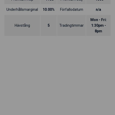
Underhållsmarginal
10.00%
Förfallodatum
n/a
Mon - Fri:
Hävstång
5
Tradingtimmar
1:30pm -
8pm