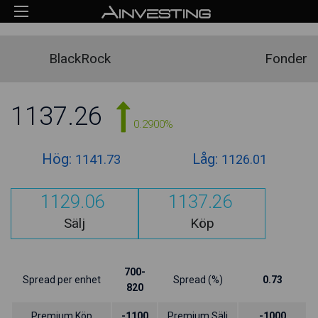
BlackRock
Fonder
1137.26
0.2900%
Hög:
Låg:
1141.73
1126.01
1129.06
1137.26
Sälj
Köp
700-
Spread per enhet
Spread (%)
0.73
820
Premium Köp
-1100
Premium Sälj
-1000