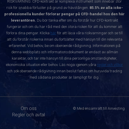
RISKVARNING: CFD-kontrakt är komplexa instrument som innebär stor
risk för snabba förluster på grund av hävstången.
85.5% av alla icke-
professionella kunder förlorar pengar på CFD-handel hos den här
leverantören.
Du bör tänka efter om du förstår hur CFD-kontrakt
fungerar och om du har råd med den stora risken för att du kommer att
förlora dina pengar. Klicka
här
för att läsa våra riskvarningar och se till
att du förstår riskerna innan du fortsätter med hänsyn till din relevanta
erfarenhet. Vid behov, be om oberoende rådgivning. Informationen på
denna webbplats och informationsdokument är endast av allmän
karaktär, och tar inte hänsyn till dina personliga omständigheter,
ekonomiska situation eller behov. Läs noga igenom våra
regler och villkor
och sök oberoende rådgivning innan beslut fattas om huruvida trading
med sådana produkter är lämpligt för dig.
Om oss
© Med ensamrätt till Ainvesting
Regler och avtal