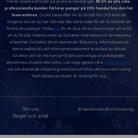
risk för snabba förluster på grund av hävstången.
85.5% av alla icke-
professionella kunder förlorar pengar på CFD-handel hos den här
leverantören.
Du bör tänka efter om du förstår hur CFD-kontrakt
fungerar och om du har råd med den stora risken för att du kommer att
förlora dina pengar. Klicka
här
för att läsa våra riskvarningar och se till
att du förstår riskerna innan du fortsätter med hänsyn till din relevanta
erfarenhet. Vid behov, be om oberoende rådgivning. Informationen på
denna webbplats och informationsdokument är endast av allmän
karaktär, och tar inte hänsyn till dina personliga omständigheter,
ekonomiska situation eller behov. Läs noga igenom våra
regler och villkor
och sök oberoende rådgivning innan beslut fattas om huruvida trading
med sådana produkter är lämpligt för dig.
Om oss
© Med ensamrätt till Ainvesting
Regler och avtal