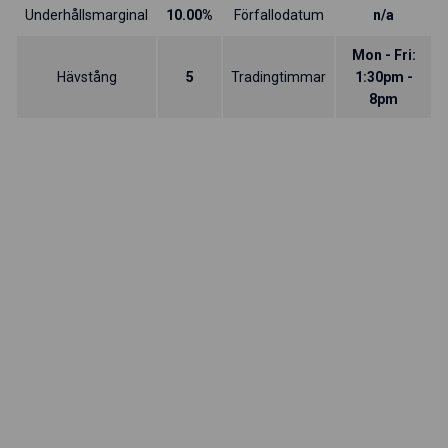
Underhållsmarginal
10.00%
Förfallodatum
n/a
Mon - Fri:
Hävstång
5
Tradingtimmar
1:30pm -
8pm