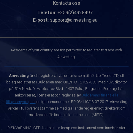
Kontakta oss
Telefon:
+359(2)4928497
E-post:
support@ainvesting.eu
Residents of your country are not permitted to register to trade with
Ainvesting.
Ainvesting
är ett registrerat varumärke som tillhör Up Trend LTD, ett
bolag registrerat i Bulgarien med UIC/PIC 121527003, med huvudkontor
på 51A Nikola Y. Vaptsarov Blvd., 1407 Sofia, Bulgarien. Företaget är
auktoriserat, licensierat och regleras av
Bulgariens finansiella
tillsynsmyndighet
enligt licensnummer РГ-03-110/13.07.2017. Ainvesting
verkar i full överensstämmelse med gällande regler enligt direktivet om
marknader för finansiella instrument (MiFID).
RISKVARNING: CFD-kontrakt är komplexa instrument som innebär stor